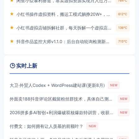
★
闲鱼小众暴利赛道，靠卖虚拟资源实现月入过万，谁做谁赚钱
764℃
★
小红书操作虚拟资料，搬运工模式躺挣20W+，互联网的低成本路子！
612℃
★
小红书虚拟店铺拆解社群，每天拆解一个虚拟店，简单实用(赠送小红书虚拟教程)
136℃
★
抖音作品监控大师v1.1.0：后台自动轮询检测新作品，自动下载无水印视频、作品封面到本地
715℃
🕒 实时上新
大卫·外贸人Codex + WordPress建站课(更新8月)
NEW
外面卖188抖音评论区截留粉丝群技术，具体自己测试，不保证百分百
NEW
2026拼多多AI智创+利润爆破双核爆款特训营，收获底层逻辑、活动矩阵、付费优化、0-1打爆SOP(更新0810)
NEW
付费文：如何拥有让人羡慕的前额叶？
NEW