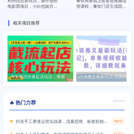
利用信息差玩法，操作低价
餐饮商家线上拓客短视频运
电影票项目，小白也能月入
营课程，餐饮门店引流陪跑
10000+【附低价渠道】
课
相关项目推荐
淘宝截流快速起店玩法，掌握暴力快速起店的流程
小说推文最新玩法(视频标记)
2513℃
🔥 热门力荐
★
抖音手工赛道运营实战课，流量思维、标签机制、垂直定位，解决不起号难题，单月变现破3万
792℃