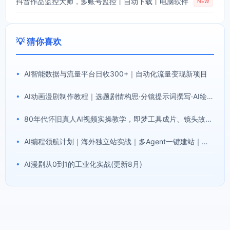
抖音作品监控大师，多账号监控丨自动下载丨电脑软件
NEW
💡 猜你喜欢
•
AI智能数据与流量平台日收300+｜自动化流量变现新项目
•
AI动画漫剧制作教程｜选题剧情构思·分镜提示词撰写·AI绘图配音·2D动画制作·剪映实操完成完整漫剧成片
•
80年代怀旧真人AI视频实操教学，即梦工具成片、镜头故事提示词全套模板，解锁伙伴计划分成计划商单收徒等多重收益
•
AI编程领航计划｜海外独立站实战｜多Agent一键建站｜站点开发测试｜冷启动引流｜数据复盘｜出海变现完整教程
•
AI漫剧从0到1的工业化实战(更新8月)