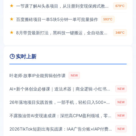
★
一节课了解AI头条项目，从注册到变现保姆式教学，零基础可以操作【揭秘】
679℃
★
百度搬砖项目一单5块5分钟一单可批量操作
593℃
★
8月带货最新打法，黑科技一键搬运，全自动发布单日5张+，提供矩阵玩法+无限账号【揭秘】
348℃
🕒 实时上新
叶老师·故事IP全能剪辑创作课
NEW
AI+新个体创业必修课｜道法术器｜商业逻辑·小红书流量·AI智能体｜低成本打造个人变现小生意全套教学
NEW
26年落地项目实践首推，一部手机，轻松日入500+，长期稳定
NEW
不露脸油管AI变现速成课：深挖高CPM盈利领域，零出镜打造YouTube稳定收益账号
NEW
2026TikTok短剧出海实战课：IAA广告分账×IAP付费变现×账号搭建×平台规则×双轨爆发×回款全流程
NEW