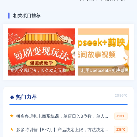
等玩法
相关项目推荐
短剧变现玩法，长久稳定无脑，睡后收益，保姆级教学
2086℃
🔥 热门力荐
★
拼多多虚拟电商系统课，单店日入3位数，单人可管理3-8家店【附货源】
419℃
★
多多特训营【5-7月】产品决定上限，方法决定下限，各种玩法技巧落地实操
238℃