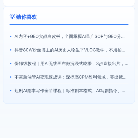
💡 猜你喜欢
•
AI内容+GEO实战白皮书，全面掌握AI量产SOP与GEO分发机制【文档】
•
抖音80W粉丝博主的AI历史人物生平VLOG教学，不用拍摄不用露脸，AI帮你搞定，轻松解锁伙伴计划+精选收益
•
保姆级教程｜用AI无线画布做沉浸式吃播，3步直接出片，无线画布工作流，操作简单好上手
•
不露脸油管AI变现速成课：深挖高CPM盈利领域，零出镜打造YouTube稳定收益账号
•
短剧AI剧本写作全阶课程｜标准剧本格式、AI写剧指令、投稿过稿技巧、网文改编、主线剧情把控、审稿避坑全套实操教学