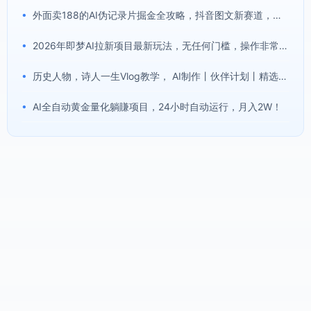
•
外面卖188的AI伪记录片掘金全攻略，抖音图文新赛道，轻松涨粉变现，拿创作者伙伴计划收益【文档】
•
2026年即梦AI拉新项目最新玩法，无任何门槛，操作非常简单，人人都可做，拉新佣金最高13米每单(更新08月07日)
•
历史人物，诗人一生Vlog教学， AI制作丨伙伴计划丨精选收益丨商单收徒 ，新领域红利期，抓紧做
•
AI全自动黄金量化躺賺项目，24小时自动运行，月入2W！