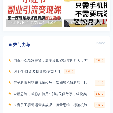
小红书副业引流变现课，从0-1跑通副业项目，这一定能颠覆你传统的副业思维
独家游
1469℃
🔥 热门力荐
★
闲鱼小众暴利赛道，靠卖虚拟资源实现月入过万，谁做谁赚钱
749℃
★
纪主任·拼多多特训营(更新8月)
633℃
★
亲子教育对话短视频起号，保姆级拆解教程，快速起千粉万粉号
141℃
★
全新思路，教你如何用ai创建民间故事，轻松实现月入过万【揭秘】
689℃
★
抖音手工赛道运营实战课，流量思维、标签机制、垂直定位，解决不起号难题，单月变现破3万
418℃