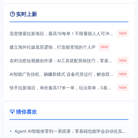
🕒 实时上新
迅雷搜索拉新项目，最高16每单！不限量级人人可冲，零门槛上手(更新0807)
NEW
建立海外社媒底层逻辑，打造能变现的个人IP
NEW
农村治愈短视频创作课：AI工具搭配剪辑技巧，零基础快速制作高质感田园治愈内容
NEW
AI智能广告挂机，躺赚新模式 设备托管运行，解放双手持续变现
NEW
快手拉新项目，单价最高17米一单，玩法简单，0基础也能轻松上手(更新08月07日)
NEW
💡 猜你喜欢
•
Agent AI智能体零到一系统课；零基础也能学会自动化实战，从核心概念到Coze工作流搭建完整覆盖