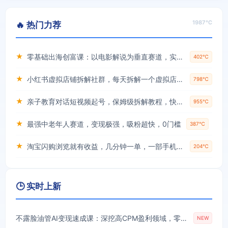
1987℃
🔥 热门力荐
★
零基础出海创富课：以电影解说为垂直赛道，实现不出国门赚美金的目标
402℃
★
小红书虚拟店铺拆解社群，每天拆解一个虚拟店，简单实用(赠送小红书虚拟教程)
798℃
★
亲子教育对话短视频起号，保姆级拆解教程，快速起千粉万粉号
955℃
★
最强中老年人赛道，变现极强，吸粉超快，0门槛
387℃
★
淘宝闪购浏览就有收益，几分钟一单，一部手机就可操作，操作简单，小白轻松日入3张【揭秘】
204℃
🕒 实时上新
不露脸油管AI变现速成课：深挖高CPM盈利领域，零出镜打造YouTube稳定收益账号
NEW