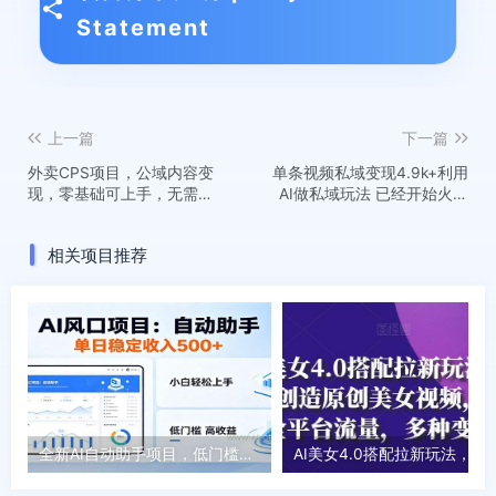
Statement
上一篇
下一篇
外卖CPS项目，公域内容变
单条视频私域变现4.9k+利用
现，零基础可上手，无需囤
AI做私域玩法 已经开始火热
货、不用发货、不必露脸、
0基础也能做的副业项目轻松
纯佣变现
上手
相关项目推荐
全新AI自动助手项目，低门槛入局，每日稳定收益500以上