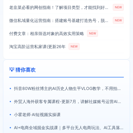
老韭菜必看的网创指南！了解项目类型，才能找到好的项目，才能拿到想要的结果
NEW
微信私域量化运营指南：搭建账号基建打造热号，脱敏风控规避运营各类高危风险
NEW
付费文章：相亲筛选对象的高效实用策略
NEW
淘宝高阶运营私家课(更新26年
NEW
💡 猜你喜欢
•
抖音80W粉丝博主的AI历史人物生平VLOG教学，不用拍摄不用露脸，AI帮你搞定，轻松解锁伙伴计划+精选收益
•
外贸人海外获客专属课程-更新7月，讲解社媒账号运营AI矩阵玩法，，系统掌握海外客户开发全流程实战方法
•
小霍老师·AI短视频实操课
•
AI+电商全域掘金实战课｜多平台无人电商玩法、AI工具落地、供应链合规、全域变现闭环全套教程