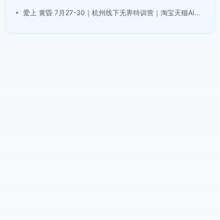
•
爱上 黄昏 7月27-30｜杭州线下无界特训营｜淘宝天猫AI推广｜直通车人群｜全套PPT SOP思维导图资料包