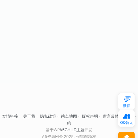
💬
微信
👥
友情链接
·
关于我
·
隐私政策
·
站点地图
·
版权声明
·
留言反馈
·
自律公
QQ暂无
约
基于WP
A5CHILD主题
开发
⬆
A5资源网©.2025. 保留解释权