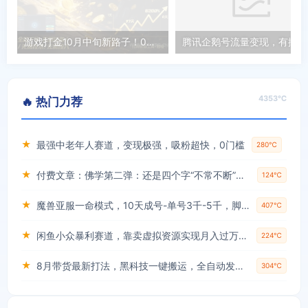
游戏打金10月中旬新路子！0成本、矩阵搞，7天收益6k+，亲测有效全程干货【揭秘】
腾讯
4353℃
🔥 热门力荐
★
最强中老年人赛道，变现极强，吸粉超快，0门槛
280℃
★
付费文章：佛学第二弹：还是四个字“不常不断”依托八不偈解读无我因果连续之理
124℃
★
魔兽亚服一命模式，10天成号-单号3千-5千，脚本全自动操作，保姆级教学【揭秘】
407℃
★
闲鱼小众暴利赛道，靠卖虚拟资源实现月入过万，谁做谁赚钱
224℃
★
8月带货最新打法，黑科技一键搬运，全自动发布单日5张+，提供矩阵玩法+无限账号【揭秘】
304℃