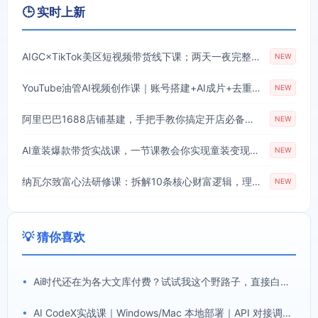
🕒 实时上新
AIGC×TikTok美区短视频带货线下课；两天一夜完整回放，12小时高清视频收录头部操盘手全流程教学
NEW
YouTube油管AI视频创作课｜账号搭建+AI成片+去重限流解决方案，YPP变现一站式教学(更新0809)
NEW
阿里巴巴1688店铺基建，手把手教你搞定开店必备操作(更新8月)
NEW
AI童装爆款带货实战课，一节课教会你实现童装变现，零基础也能落地实操
NEW
纳瓦尔致富心法研修课：拆解10条核心财富逻辑，理清不靠内卷实现被动收入的成长路径
NEW
💡 猜你喜欢
•
Ai时代还在为各大文库付费？试试我这个野路子，直接白嫖各大文库！
•
AI CodeX实战课｜Windows/Mac 本地部署｜API 对接调通｜Skill 自制｜漫剧剪辑｜网站 VR 项目｜AI项目落地全教程