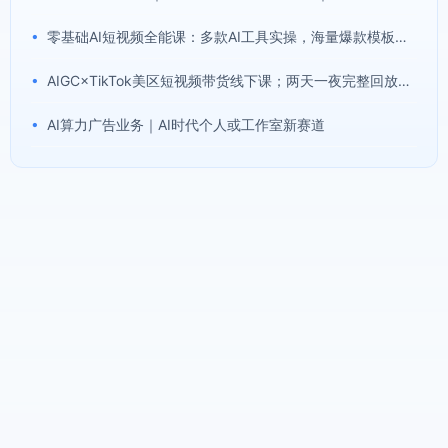
•
零基础AI短视频全能课：多款AI工具实操，海量爆款模板搭配剪辑带货全流程
•
AIGC×TikTok美区短视频带货线下课；两天一夜完整回放，12小时高清视频收录头部操盘手全流程教学
•
AI算力广告业务｜AI时代个人或工作室新赛道