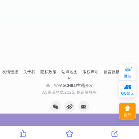
💬
友情链接
·
关于我
·
隐私政策
·
站点地图
·
版权声明
·
留言反馈
·
自律公
微信
约
👥
基于WP
A5CHILD主题
开发
A5资源网©.2025. 保留解释权
QQ暂无
⬆
顶部
55