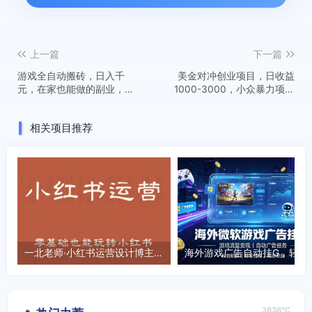
上一篇
下一篇
游戏全自动搬砖，日入千
美金对冲创业项目，日收益
元，在家也能做的副业，无
1000-3000，小众暴力项目
需人工操作
稳定运行8年
相关项目推荐
一北老师·小红书运营设计博主独立变现
海外游戏广告自动挂G，轻资产海外
3836℃