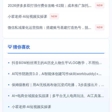
2026拼多多双打强付费全攻略-62期；成本推广加托管双剑合璧，系统讲解7种付费玩法优劣势与选择策略
NEW
小霍老师·AI短视频实操课
NEW
微信私域量化运营指南：搭建账号基建打造热号，脱敏风控规避运营各类高危风险
NEW
💡 猜你喜欢
•
抖音80W粉丝博主的AI历史人物生平VLOG教学，不用拍摄不用露脸，AI帮你搞定，轻松解锁伙伴计划+精选收益
•
AI写作陪跑营3.0，Ai智能体创建写作skill(workbuddy)+人工手写模式(手搓模式)，去除AI痕迹(头条号、公众号、百家号)(更新0806)
•
保姆级教程｜用AI无线画布做沉浸式吃播，3步直接出片，无线画布工作流，操作简单好上手
•
AI+电商全域掘金实战课｜多平台无人电商玩法、AI工具落地、供应链合规、全域变现闭环全套教程
•
小霍老师·AI短视频实操课