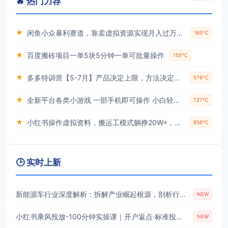
🔥 热门力荐
★
闲鱼小众暴利赛道，靠卖虚拟资源实现月入过万，谁做谁赚钱
165℃
★
百度搬砖项目一单5块5分钟一单可批量操作
155℃
★
多多特训营【5-7月】产品决定上限，方法决定下限，各种玩法技巧落地实操
576℃
★
全新平台各类小游戏 一部手机即可操作 小白轻松上手 长期稳定 居家月入过万！！！
727℃
★
小红书操作虚拟资料，搬运工模式躺挣20W+，互联网的低成本路子！
856℃
🕒 实时上新
新能源车行业深度解析：拆解产业崛起根源，剖析行业内卷与海外贸易争端现状
NEW
小红书乘风投放-100分钟实操课｜开户返点·标准投搭建·莱卡定向，新店建模撬动笔记自然流量全套教学
NEW