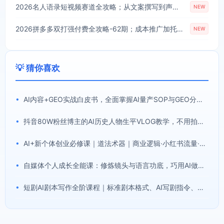
2026名人语录短视频赛道全攻略；从文案撰写到声音克隆部署，系统掌握涨粉变现双赢制作技术
NEW
2026拼多多双打强付费全攻略-62期；成本推广加托管双剑合璧，系统讲解7种付费玩法优劣势与选择策略
NEW
💡 猜你喜欢
•
AI内容+GEO实战白皮书，全面掌握AI量产SOP与GEO分发机制【文档】
•
抖音80W粉丝博主的AI历史人物生平VLOG教学，不用拍摄不用露脸，AI帮你搞定，轻松解锁伙伴计划+精选收益
•
AI+新个体创业必修课｜道法术器｜商业逻辑·小红书流量·AI智能体｜低成本打造个人变现小生意全套教学
•
自媒体个人成长全能课：修炼镜头与语言功底，巧用AI做内容打造个人自媒体IP
•
短剧AI剧本写作全阶课程｜标准剧本格式、AI写剧指令、投稿过稿技巧、网文改编、主线剧情把控、审稿避坑全套实操教学