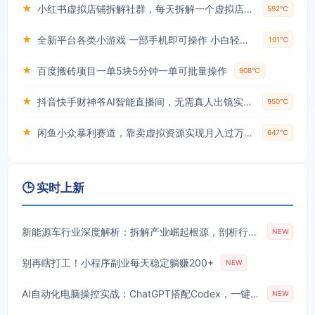
★
小红书虚拟店铺拆解社群，每天拆解一个虚拟店，简单实用(赠送小红书虚拟教程)
592℃
★
全新平台各类小游戏 一部手机即可操作 小白轻松上手 长期稳定 居家月入过万！！！
101℃
★
百度搬砖项目一单5块5分钟一单可批量操作
908℃
★
抖音快手财神爷AI智能直播间，无需真人出镜实时互动，不封号礼物打赏赚到手软
950℃
★
闲鱼小众暴利赛道，靠卖虚拟资源实现月入过万，谁做谁赚钱
647℃
🕒 实时上新
新能源车行业深度解析：拆解产业崛起根源，剖析行业内卷与海外贸易争端现状
NEW
别再瞎打工！小程序副业每天稳定躺赚200+
NEW
AI自动化电脑操控实战：ChatGPT搭配Codex，一键指令远程自动操控电脑完成工作
NEW