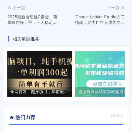
上一篇
下一篇
2025最新自动挂G撸金，简
Google Looker Studio入门
单操作好上手，一天稳定
指南，助力广告人成为专业
2~5张+，多机多賺，收益无
且高效的优化师
上限【揭秘】
相关项目推荐
全网首发，翻身项目，年前最赚钱项目之一。收益翻倍！
虚拟
2475℃
🔥 热门力荐