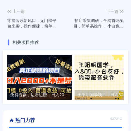
上一篇
下一篇
零撸阅读新风口，无门槛平
拍店采集调研，全网首码项
台来袭，操作便捷，简单几
目，简单易操作， 小白也能
步搞定，一部手机轻松日入3
轻松上手，多账号操作，轻
张【揭秘】
松日入5张【揭秘】
相关项目推荐
免费看剧，边看边赚，日入2000+不是梦，一个真正的躺赚项目
4372℃
🔥 热门力荐