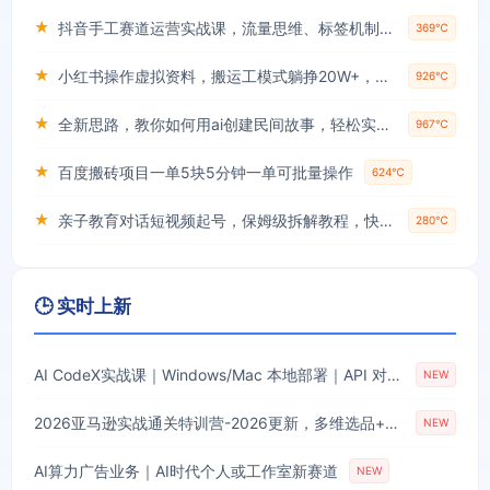
★
抖音手工赛道运营实战课，流量思维、标签机制、垂直定位，解决不起号难题，单月变现破3万
369℃
★
小红书操作虚拟资料，搬运工模式躺挣20W+，互联网的低成本路子！
926℃
★
全新思路，教你如何用ai创建民间故事，轻松实现月入过万【揭秘】
967℃
★
百度搬砖项目一单5块5分钟一单可批量操作
624℃
★
亲子教育对话短视频起号，保姆级拆解教程，快速起千粉万粉号
280℃
🕒 实时上新
AI CodeX实战课｜Windows/Mac 本地部署｜API 对接调通｜Skill 自制｜漫剧剪辑｜网站 VR 项目｜AI项目落地全教程
NEW
2026亚马逊实战通关特训营-2026更新，多维选品+渐进式打法+AI应用，从0到1打造盈利店铺
NEW
AI算力广告业务｜AI时代个人或工作室新赛道
NEW