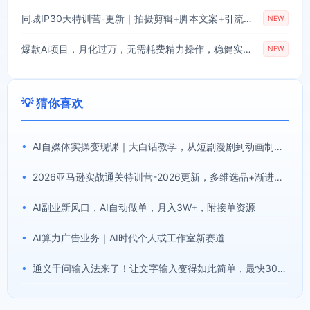
同城IP30天特训营-更新｜拍摄剪辑+脚本文案+引流成交，打爆本地流量提升门店业绩实操教学
NEW
爆款Ai项目，月化过万，无需耗费精力操作，稳健实现每月增收
NEW
💡 猜你喜欢
•
AI自媒体实操变现课｜大白话教学，从短剧漫剧到动画制作，零基础也能掌握爆款内容创作与变现全流程
•
2026亚马逊实战通关特训营-2026更新，多维选品+渐进式打法+AI应用，从0到1打造盈利店铺
•
AI副业新风口，AI自动做单，月入3W+，附接单资源
•
AI算力广告业务｜AI时代个人或工作室新赛道
•
通义千问输入法来了！让文字输入变得如此简单，最快300字/分，AI自动润色，说话秒变工整文字