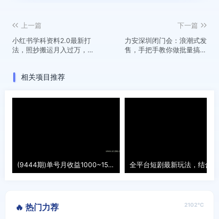
上一篇
下一篇
小红书学科资料2.0最新打
力安深圳闭门会：浪潮式发
法，照抄搬运月入过万，可
售，手把手教你做批量搞定
长期操作
成交
相关项目推荐
(9444期)单号月收益1000~1500，可批量放大，手机电脑都可操作，简单易懂轻松上手
全平
2102℃
🔥 热门力荐