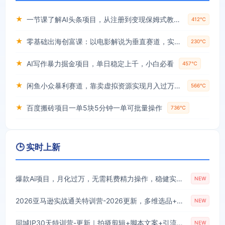
★
一节课了解AI头条项目，从注册到变现保姆式教学，零基础可以操作【揭秘】
412℃
★
零基础出海创富课：以电影解说为垂直赛道，实现不出国门赚美金的目标
230℃
★
AI写作暴力掘金项目，单日稳定上千，小白必看
457℃
★
闲鱼小众暴利赛道，靠卖虚拟资源实现月入过万，谁做谁赚钱
566℃
★
百度搬砖项目一单5块5分钟一单可批量操作
736℃
🕒 实时上新
爆款Ai项目，月化过万，无需耗费精力操作，稳健实现每月增收
NEW
2026亚马逊实战通关特训营-2026更新，多维选品+渐进式打法+AI应用，从0到1打造盈利店铺
NEW
同城IP30天特训营-更新｜拍摄剪辑+脚本文案+引流成交，打爆本地流量提升门店业绩实操教学
NEW