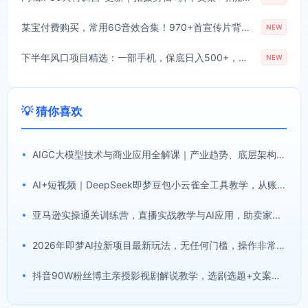
某宝付费购买，常用6G音效合集！970+首宣传片背景音乐，无版权可商用大气素材，分类清晰，高质量内容
NEW
下半年风口项目精选：一部手机，保底日入500+，做就有收益，长期稳定！【揭秘】
NEW
💡 猜你喜欢
•
AIGC大模型技术与商业应用全解课｜产业趋势、底层架构、MaaS商业模式、全行业场景落地实战教程
•
AI+短视频｜DeepSeek即梦豆包小云雀全工具教学，从账号定位到剪映剪辑，零基础也能快速上手做爆款
•
亚马逊实操通关训练营，直播实战教学与AI应用，助卖家从0到精通打造盈利店铺(更新8月8日)
•
2026年即梦AI拉新项目最新玩法，无任何门槛，操作非常简单，人人都可做，拉新佣金最高13米每单(更新08月07日)
•
抖音90W粉丝博主亲授影视剧解说教学，选剧选题+文案模板+AI指令+剪辑配音+封面全流程变现，解锁精选独家收益