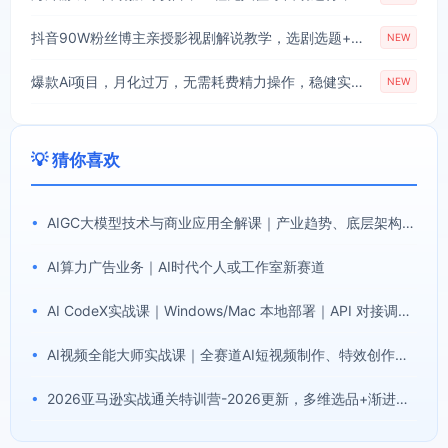
抖音90W粉丝博主亲授影视剧解说教学，选剧选题+文案模板+AI指令+剪辑配音+封面全流程变现，解锁精选独家收益
NEW
爆款Ai项目，月化过万，无需耗费精力操作，稳健实现每月增收
NEW
💡 猜你喜欢
•
AIGC大模型技术与商业应用全解课｜产业趋势、底层架构、MaaS商业模式、全行业场景落地实战教程
•
AI算力广告业务｜AI时代个人或工作室新赛道
•
AI CodeX实战课｜Windows/Mac 本地部署｜API 对接调通｜Skill 自制｜漫剧剪辑｜网站 VR 项目｜AI项目落地全教程
•
AI视频全能大师实战课｜全赛道AI短视频制作、特效创作、场景变现零基础全套教程
•
2026亚马逊实战通关特训营-2026更新，多维选品+渐进式打法+AI应用，从0到1打造盈利店铺