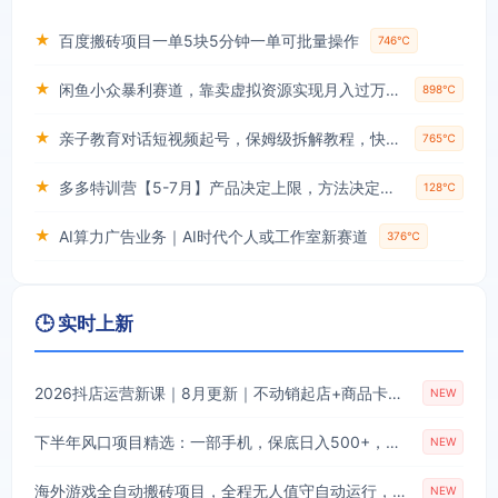
★
百度搬砖项目一单5块5分钟一单可批量操作
746℃
★
闲鱼小众暴利赛道，靠卖虚拟资源实现月入过万，谁做谁赚钱
898℃
★
亲子教育对话短视频起号，保姆级拆解教程，快速起千粉万粉号
765℃
★
多多特训营【5-7月】产品决定上限，方法决定下限，各种玩法技巧落地实操
128℃
★
AI算力广告业务｜AI时代个人或工作室新赛道
376℃
🕒 实时上新
2026抖店运营新课｜8月更新｜不动销起店+商品卡爆发｜达人玩法+店群批量复制｜轻松玩转抖音小店全域流量
NEW
下半年风口项目精选：一部手机，保底日入500+，做就有收益，长期稳定！【揭秘】
NEW
海外游戏全自动搬砖项目，全程无人值守自动运行，不用熬夜盯盘，轻松实现日入1k【揭秘】
NEW