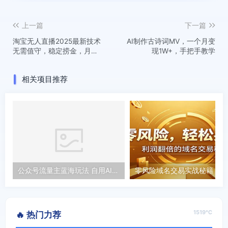
上一篇
下一篇
淘宝无人直播2025最新技术
AI制作古诗词MV，一个月变
无需值守，稳定捞金，月入5
现1W+，手把手教学
位数【揭秘】
相关项目推荐
公众号流量主蓝海玩法 自用AI工具可批量出爆文，一键生成，轻松日入800
零风险
1519℃
🔥 热门力荐