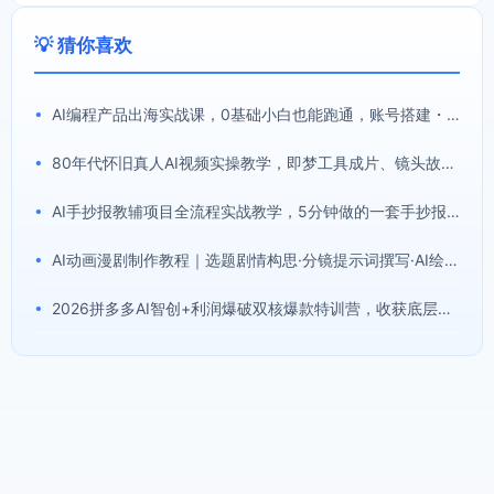
💡 猜你喜欢
•
AI编程产品出海实战课，0基础小白也能跑通，账号搭建・多Agent开发・市场调研全流程，月入千刀跨境变现教程(更新)
•
80年代怀旧真人AI视频实操教学，即梦工具成片、镜头故事提示词全套模板，解锁伙伴计划分成计划商单收徒等多重收益
•
AI手抄报教辅项目全流程实战教学，5分钟做的一套手抄报，卖了2000多份，操作简单，月入1W+
•
AI动画漫剧制作教程｜选题剧情构思·分镜提示词撰写·AI绘图配音·2D动画制作·剪映实操完成完整漫剧成片
•
2026拼多多AI智创+利润爆破双核爆款特训营，收获底层逻辑、活动矩阵、付费优化、0-1打爆SOP(更新0810)