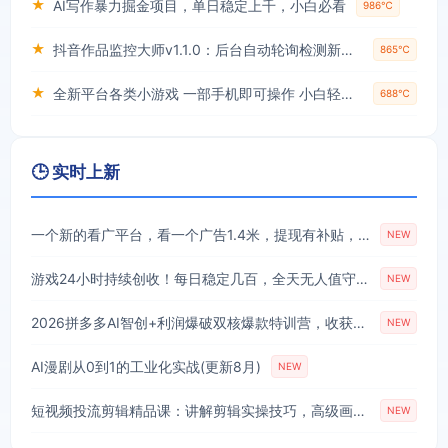
★
AI写作暴力掘金项目，单日稳定上千，小白必看
986℃
★
抖音作品监控大师v1.1.0：后台自动轮询检测新作品，自动下载无水印视频、作品封面到本地
865℃
★
全新平台各类小游戏 一部手机即可操作 小白轻松上手 长期稳定 居家月入过万！！！
688℃
🕒 实时上新
一个新的看广平台，看一个广告1.4米，提现有补贴，零门槛无脑操作，特别适合长期做【揭秘】
NEW
游戏24小时持续创收！每日稳定几百，全天无人值守，绿色稳定！【揭秘】
NEW
2026拼多多AI智创+利润爆破双核爆款特训营，收获底层逻辑、活动矩阵、付费优化、0-1打爆SOP(更新0810)
NEW
AI漫剧从0到1的工业化实战(更新8月)
NEW
短视频投流剪辑精品课：讲解剪辑实操技巧，高级画面质感助力作品投流放大曝光
NEW