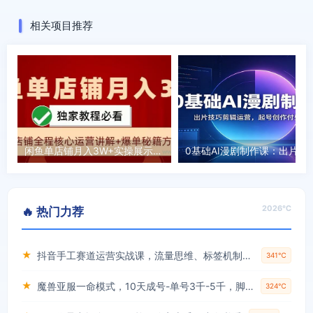
例，零基础月入5000+
流量瓶颈，构建可...
相关项目推荐
闲鱼单店铺月入3W+实操展示，爆单核心秘籍，一学就会【揭秘】
0基础AI漫剧制作课：出片技巧剪辑
2026℃
🔥 热门力荐
★
抖音手工赛道运营实战课，流量思维、标签机制、垂直定位，解决不起号难题，单月变现破3万
341℃
★
魔兽亚服一命模式，10天成号-单号3千-5千，脚本全自动操作，保姆级教学【揭秘】
324℃