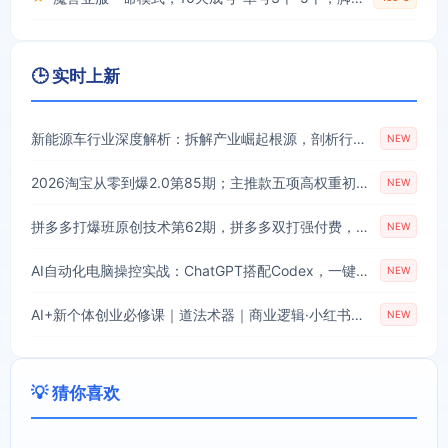
🕒 实时上新
新能源车行业深度解析：拆解产业崛起根源，剖析行业内卷与海外贸易争端现状
NEW
2026淘宝从零到爆2.0第85期；主推款五项高权重初始设置，改销量评晒秒单快速破零积累基础权重
NEW
拼多多打爆班原创技术第62期，拼多多双打强付费，原创起店技术，稳权重高投产
NEW
AI自动化电脑操控实战：ChatGPT搭配Codex，一键指令远程自动操控电脑完成工作
NEW
AI+新个体创业必修课｜道法术器｜商业逻辑·小红书流量·AI智能体｜低成本打造个人变现小生意全套教学
NEW
💡 猜你喜欢