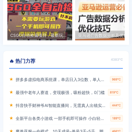
CSGO自动捡漏项目，最新玩法，不用挂机不用玩游戏，一个手机即可操作。…
亚马逊
4383℃
🔥 热门力荐
★
拼多多虚拟电商系统课，单店日入3位数，单人可管理3-8家店【附货源】
969℃
★
最强中老年人赛道，变现极强，吸粉超快，0门槛
819℃
★
抖音快手财神爷AI智能直播间，无需真人出镜实时互动，不封号礼物打赏赚到手软
444℃
★
全新平台各类小游戏 一部手机即可操作 小白轻松上手 长期稳定 居家月入过万！！！
189℃
★
魔兽亚服一命模式，10天成号-单号3千-5千，脚本全自动操作，保姆级教学【揭秘】
466℃