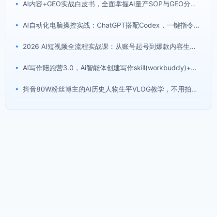
•
AI内容+GEO实战白皮书，全面掌握AI量产SOP与GEO分发机制【文档】
•
AI自动化电脑操控实战：ChatGPT搭配Codex，一键指令远程自动操控电脑完成工作
•
2026 AI短视频全流程实战课：从账号起号到爆款内容生产，掌握AI创作、数字人、带货变现全链路玩法
•
AI写作陪跑营3.0，Ai智能体创建写作skill(workbuddy)+人工手写模式(手搓模式)，去除AI痕迹(头条号、公众号、百家号)(更新0806)
•
抖音80W粉丝博主的AI历史人物生平VLOG教学，不用拍摄不用露脸，AI帮你搞定，轻松解锁伙伴计划+精选收益