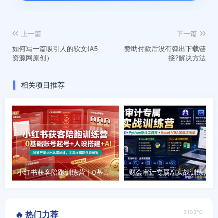
上一篇
下一篇
如何写一篇吸引人的软文(A5
赞助付款后没有弹出下载链
资源网原创）
接?解决方法
相关项目推荐
小红书获客陪跑训练营｜0基础账号起号+人设搭建+AI量产笔记+平台变现+私域闭环，全流程陪跑落地获客
财会审计专属AI实战
2103℃
🔥 热门力荐