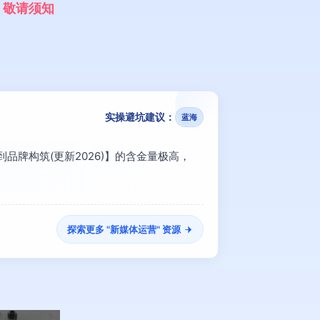
，
敬
请
须
知
实操避坑建议：
蓝海
品牌构筑(更新2026)】的含金量极高，
探索更多 "
新媒体运营
" 资源