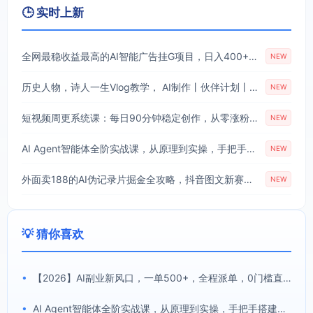
🕒 实时上新
全网最稳收益最高的AI智能广告挂G项目，日入400+，真正的躺賺项目【揭秘】
NEW
历史人物，诗人一生Vlog教学， AI制作丨伙伴计划丨精选收益丨商单收徒 ，新领域红利期，抓紧做
NEW
短视频周更系统课：每日90分钟稳定创作，从零涨粉至18000实现月入八千
NEW
AI Agent智能体全阶实战课，从原理到实操，手把手搭建可自动运行的AI Agent
NEW
外面卖188的AI伪记录片掘金全攻略，抖音图文新赛道，轻松涨粉变现，拿创作者伙伴计划收益【文档】
NEW
💡 猜你喜欢
•
【2026】AI副业新风口，一单500+，全程派单，0门槛直接干
•
AI Agent智能体全阶实战课，从原理到实操，手把手搭建可自动运行的AI Agent