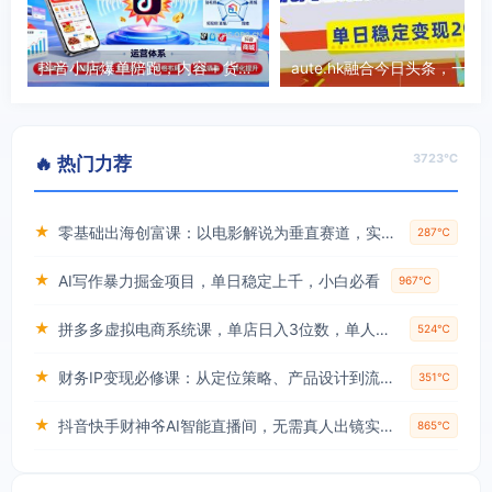
抖音小店爆单陪跑，内容＋货架＋全域四频共振，深度解析抖音商品卡运营体系
3723℃
🔥 热门力荐
★
零基础出海创富课：以电影解说为垂直赛道，实现不出国门赚美金的目标
287℃
★
AI写作暴力掘金项目，单日稳定上千，小白必看
967℃
★
拼多多虚拟电商系统课，单店日入3位数，单人可管理3-8家店【附货源】
524℃
★
财务IP变现必修课：从定位策略、产品设计到流量变现形成完整闭环
351℃
★
抖音快手财神爷AI智能直播间，无需真人出镜实时互动，不封号礼物打赏赚到手软
865℃