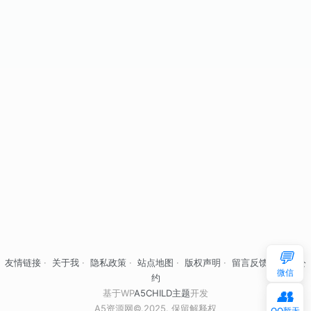
💬
友情链接
·
关于我
·
隐私政策
·
站点地图
·
版权声明
·
留言反馈
·
自律公
微信
约
👥
基于WP
A5CHILD主题
开发
A5资源网©.2025. 保留解释权
QQ暂无