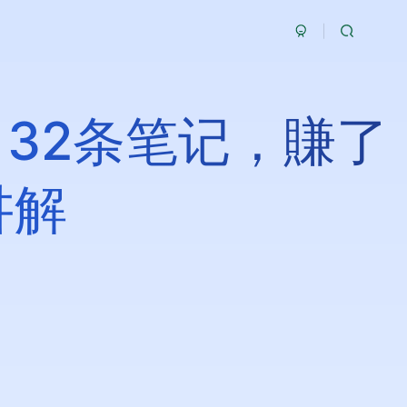
32条笔记，賺了
讲解