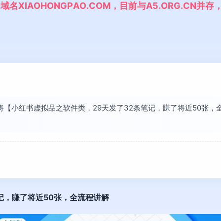
,
域
名
X
I
A
O
H
O
N
G
P
A
O
.
C
O
M
，
目
前
与
A
5
.
O
R
G
.
C
N
并
存
已将【小红书虚拟品之软件类，29天发了32条笔记，賺了将近50张
记，賺了将近50张，全流程讲解