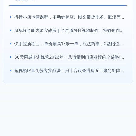
•
抖音小店运营课程，不动销起店、图文带货技术、截流等，三频共振轻松玩转抖店(更新26年08月)
•
AI视频全能大师实战课｜全赛道AI短视频制作、特效创作、场景变现零基础全套教程
•
快手拉新项目，单价最高17米一单，玩法简单，0基础也能轻松上手(更新08月07日)
•
30天同城IP训练营2026年，从流量到门店业绩的全链路(0808更新)
•
短视频IP量化获客实战课：用十台设备搭建五十账号矩阵，精准打造引流接单型流量账号