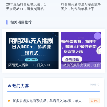
26年最新抖音私域玩法，当
抖音爆火新赛道AI漫画故事
天变现4张+，可复制可粘
图文，制作简单易上手，四
贴，新手小白可做
十分钟一条作品，撸伙伴收
益，分成计划等
相关项目推荐
陌陌无人播剧3.0，日入500+，多种变现方式
微信
4065℃
🔥 热门力荐
★
拼多多虚拟电商系统课，单店日入3位数，单人可管理3-8家店【附货源】
278℃