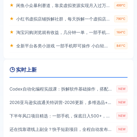
★
闲鱼小众暴利赛道，靠卖虚拟资源实现月入过万，谁做谁赚钱
499℃
★
小红书虚拟店铺拆解社群，每天拆解一个虚拟店，简单实用(赠送小红书虚拟教程)
790℃
★
淘宝闪购浏览就有收益，几分钟一单，一部手机就可操作，操作简单，小白轻松日入3张【揭秘】
164℃
★
全新平台各类小游戏 一部手机即可操作 小白轻松上手 长期稳定 居家月入过万！！！
841℃
🕒 实时上新
Codex自动化编程实战课：拆解软件基础操作，搭配实用插件快速掌握AI代码编写能力
NEW
2026亚马逊实战通关特训营-2026更新，多维选品+渐进式打法+AI应用，从0到1打造盈利店铺
NEW
下半年风口项目精选：一部手机，保底日入500+，做就有收益，长期稳定！【揭秘】
NEW
还在找靠谱线上副业？快手短剧项目，全程自动发布内容，不用熬夜做视频，轻松日入500+【揭秘】
NEW