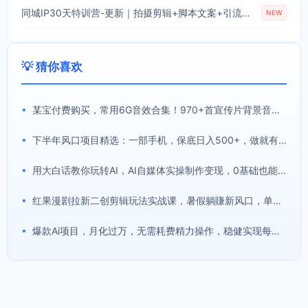
同城IP30天特训营-更新｜拍摄剪辑+脚本文案+引流成交，打爆本地流量提升门店业绩实操教学
NEW
💡 猜你喜欢
•
某宝付费购买，常用6G音效合集！970+首宣传片背景音乐，无版权可商用大气素材，分类清晰，高质量内容
•
下半年风口项目精选：一部手机，保底日入500+，做就有收益，长期稳定！【揭秘】
•
用大白话教你玩转AI，AI自媒体实操制作变现，0基础也能上手，从内容到变现
•
红果漫剧拉新二创剪辑玩法实战课，暑假躺賺新风口，单个新用户佣金7米，日入4位数(更新0808)
•
爆款Ai项目，月化过万，无需耗费精力操作，稳健实现每月增收