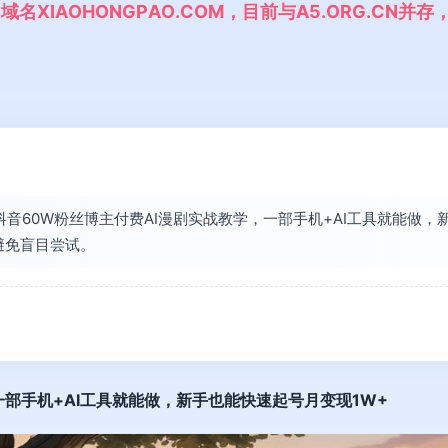
,
域
名
X
I
A
O
H
O
N
G
P
A
O
.
C
O
M
，
目
前
与
A
5
.
O
R
G
.
C
N
并
存
将【抖音60W粉丝博主付费AI漫剧实战教学，一部手机+AI工具就能做
避免盲目尝试。
部手机+AI工具就能做，新手也能快速起号月变现1W+