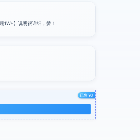
现1W+】说明很详细，赞！
已售 93