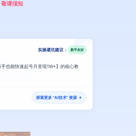
，
敬
请
须
知
实操避坑建议：
新手友好
，新手也能快速起号月变现1W+】的核心教
探索更多 "
AI技术
" 资源