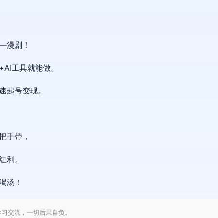
—漫剧！
AI工具就能做。
速起号变现。
把手带，
红利。
喝汤！
学习交流，一切后果自负。