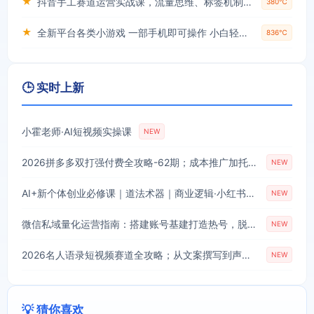
★
抖音手工赛道运营实战课，流量思维、标签机制、垂直定位，解决不起号难题，单月变现破3万
380℃
★
全新平台各类小游戏 一部手机即可操作 小白轻松上手 长期稳定 居家月入过万！！！
836℃
🕒 实时上新
小霍老师·AI短视频实操课
NEW
2026拼多多双打强付费全攻略-62期；成本推广加托管双剑合璧，系统讲解7种付费玩法优劣势与选择策略
NEW
AI+新个体创业必修课｜道法术器｜商业逻辑·小红书流量·AI智能体｜低成本打造个人变现小生意全套教学
NEW
微信私域量化运营指南：搭建账号基建打造热号，脱敏风控规避运营各类高危风险
NEW
2026名人语录短视频赛道全攻略；从文案撰写到声音克隆部署，系统掌握涨粉变现双赢制作技术
NEW
💡 猜你喜欢