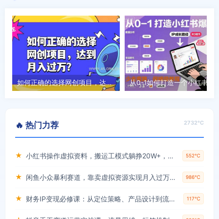
如何正确的选择网创项目，达到月入过万？，本课程教你正确选择项目。
2732℃
🔥 热门力荐
★
小红书操作虚拟资料，搬运工模式躺挣20W+，互联网的低成本路子！
552℃
★
闲鱼小众暴利赛道，靠卖虚拟资源实现月入过万，谁做谁赚钱
986℃
★
财务IP变现必修课：从定位策略、产品设计到流量变现形成完整闭环
117℃