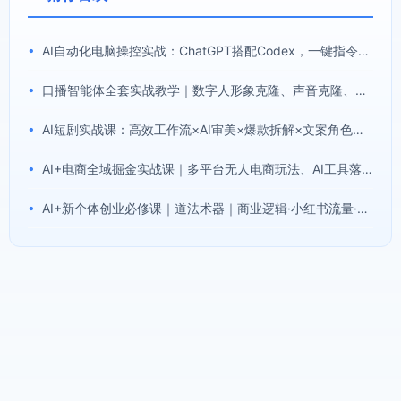
•
AI自动化电脑操控实战：ChatGPT搭配Codex，一键指令远程自动操控电脑完成工作
•
口播智能体全套实战教学｜数字人形象克隆、声音克隆、AI视频生成、文案改写、软件配置零基础落地课
•
AI短剧实战课：高效工作流×AI审美×爆款拆解×文案角色场景分镜×LibTV进阶×站位控制×从脚本到成片交付全流程
•
AI+电商全域掘金实战课｜多平台无人电商玩法、AI工具落地、供应链合规、全域变现闭环全套教程
•
AI+新个体创业必修课｜道法术器｜商业逻辑·小红书流量·AI智能体｜低成本打造个人变现小生意全套教学