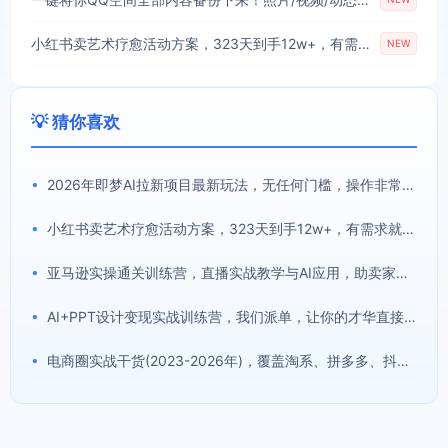
小红书卖艺术疗愈活动方案，323天到手12w+，有需求就有市场
NEW
💡 猜你喜欢
•
2026年即梦AI拉新项目最新玩法，无任何门槛，操作非常简单，人人都可做，拉新佣金最高13米每单(更新08月07日)
•
小红书卖艺术疗愈活动方案，323天到手12w+，有需求就有市场
•
亚马逊实操通关训练营，直播实战教学与AI应用，助卖家从0到精通打造盈利店铺(更新8月8日)
•
AI+PPT设计变现实战训练营，我们派单，让你的才华直接变现，三大核心模块带你构建Al设计x派单变现的完整闭环
•
电商圈实战干货(2023-2026年)，覆盖淘系、拼多多、抖音、小红书等多平台，助力电商人避开坑、提效率、稳盈利(更新08月08日)