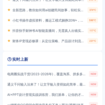
★
全新思路，教你如何用ai创建民间故事，轻松实现月入过万【揭秘】
374℃
★
小红书操作虚拟资料，搬运工模式躺挣20W+，互联网的低成本路子！
596℃
★
抖音快手财神爷AI智能直播间，无需真人出镜实时互动，不封号礼物打赏赚到手软
117℃
★
财务IP变现必修课：从定位策略、产品设计到流量变现形成完整闭环
231℃
🕒 实时上新
电商圈实战干货(2023-2026年)，覆盖淘系、拼多多、抖音、小红书等多平台，助力电商人避开坑、提效率、稳盈利(更新08月08日)
NEW
通义千问输入法来了！让文字输入变得如此简单，最快300字/分，AI自动润色，说话秒变工整文字
NEW
AI+PPT设计变现实战训练营，我们派单，让你的才华直接变现，三大核心模块带你构建Al设计x派单变现的完整闭环
NEW
一键将你QQ空间全部内容备份下来！照片/视频/动态信息全存本地，Github最新开源项目QzoneArchive
NEW