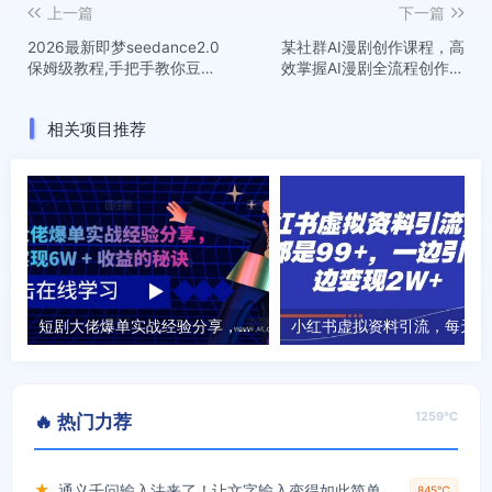
上一篇
下一篇
2026最新即梦seedance2.0
某社群AI漫剧创作课程，高
保姆级教程,手把手教你豆包
效掌握AI漫剧全流程创作技
+即梦+剪映AI玩转AI漫剧赛
巧，教你从0到1打造爆款，
道
实现月收益1W+
相关项目推荐
短剧大佬爆单实战经验分享，快速实现6W + 收益的秘诀
小红
1259℃
🔥 热门力荐
★
通义千问输入法来了！让文字输入变得如此简单，最快300字/分，AI自动润色，说话秒变工整文字
845℃