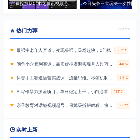
付费投放从0到1之腾讯视频号ADQ投放实操，让你少走弯路
今日头条
1737℃
🔥 热门力荐
★
最强中老年人赛道，变现极强，吸粉超快，0门槛
667℃
★
闲鱼小众暴利赛道，靠卖虚拟资源实现月入过万，谁做谁赚钱
441℃
★
抖音手工赛道运营实战课，流量思维、标签机制、垂直定位，解决不起号难题，单月变现破3万
211℃
★
AI写作暴力掘金项目，单日稳定上千，小白必看
432℃
★
亲子教育对话短视频起号，保姆级拆解教程，快速起千粉万粉号
583℃
🕒 实时上新