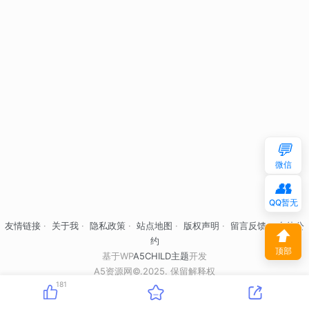
💬
微信
👥
QQ暂无
友情链接
·
关于我
·
隐私政策
·
站点地图
·
版权声明
·
留言反馈
·
自律公
⬆
约
顶部
基于WP
A5CHILD主题
开发
A5资源网©.2025. 保留解释权
181