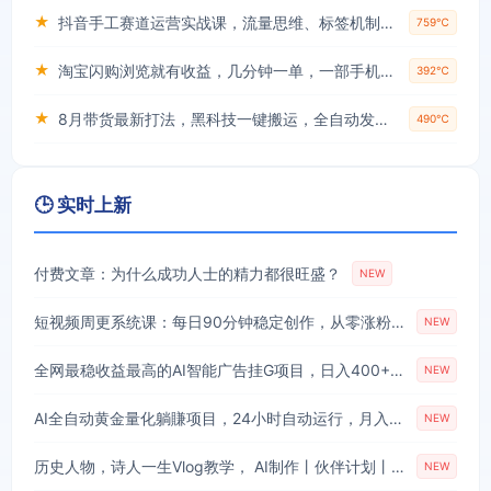
★
抖音手工赛道运营实战课，流量思维、标签机制、垂直定位，解决不起号难题，单月变现破3万
759℃
★
淘宝闪购浏览就有收益，几分钟一单，一部手机就可操作，操作简单，小白轻松日入3张【揭秘】
392℃
★
8月带货最新打法，黑科技一键搬运，全自动发布单日5张+，提供矩阵玩法+无限账号【揭秘】
490℃
🕒 实时上新
付费文章：为什么成功人士的精力都很旺盛？
NEW
短视频周更系统课：每日90分钟稳定创作，从零涨粉至18000实现月入八千
NEW
全网最稳收益最高的AI智能广告挂G项目，日入400+，真正的躺賺项目【揭秘】
NEW
AI全自动黄金量化躺賺项目，24小时自动运行，月入2W！
NEW
历史人物，诗人一生Vlog教学， AI制作丨伙伴计划丨精选收益丨商单收徒 ，新领域红利期，抓紧做
NEW