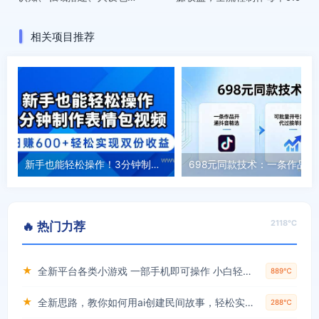
装，到发售策划、裂变增
长、AI赋能的全链路打法
相关项目推荐
新手也能轻松操作！3分钟制作表情包视频，日赚600+轻松实现双份收益
698元同款技术：
2118℃
🔥 热门力荐
★
全新平台各类小游戏 一部手机即可操作 小白轻松上手 长期稳定 居家月入过万！！！
889℃
★
全新思路，教你如何用ai创建民间故事，轻松实现月入过万【揭秘】
288℃