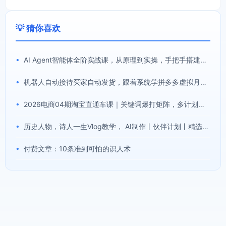
💡 猜你喜欢
•
AI Agent智能体全阶实战课，从原理到实操，手把手搭建可自动运行的AI Agent
•
机器人自动接待买家自动发货，跟着系统学拼多多虚拟月入1-5万
•
2026电商04期淘宝直通车课｜关键词爆打矩阵，多计划低出价，新品爆款差异化投放实操教学
•
历史人物，诗人一生Vlog教学， AI制作丨伙伴计划丨精选收益丨商单收徒 ，新领域红利期，抓紧做
•
付费文章：10条准到可怕的识人术