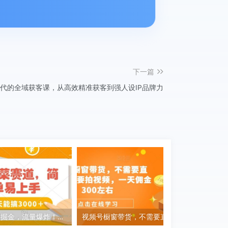
下一篇
时代的全域获客课，从高效精准获客到强人设IP品牌力
家常菜赛道掘金，流量爆炸！一天能搞‌3000＋不懂菜也能做，简单轻松且暴力！‌无脑操作就行了【揭秘】
视频号橱窗带货，不需要直播，不需要拍视频，一天佣金300左右