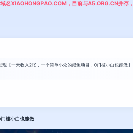
,
域
名
X
I
A
O
H
O
N
G
P
A
O
.
C
O
M
，
目
前
与
A
5
.
O
R
G
.
C
N
并
存
站长发现【一天收入2张，一个简单小众的咸鱼项目，0门槛小白也能做
0门槛小白也能做