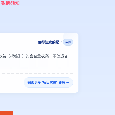
，
敬
请
须
知
值得注意的是：
蓝海
能见收益【揭秘】】的含金量极高，不仅适合
探索更多 "
项目实操
" 资源