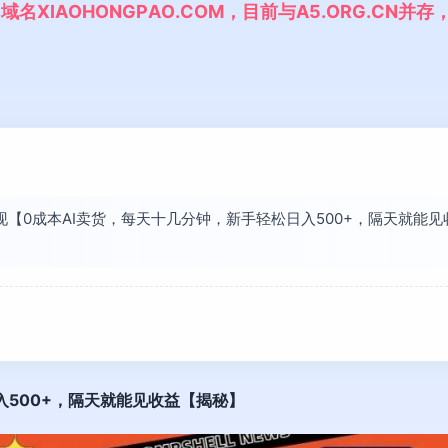
,
域
名
X
I
A
O
H
O
N
G
P
A
O
.
C
O
M
，
目
前
与
A
5
.
O
R
G
.
C
N
并
存
发现【0成本AI卖货，每天十几分钟，新手轻松日入500+，隔天就
。
入500+，隔天就能见收益【揭秘】