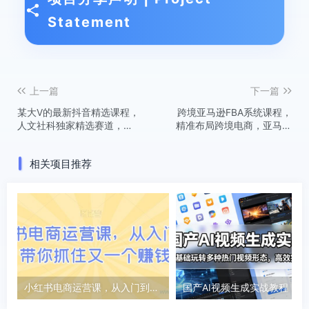
Statement
上一篇
下一篇
某大V的最新抖音精选课程，
跨境亚马逊FBA系统课程，
人文社科独家精选赛道，可
精准布局跨境电商，亚马逊
撸伙伴计划+精选独家收益
跨境之旅从这里开始(更新)
相关项目推荐
小红书电商运营课，从入门到精通，带你抓住又一个赚钱风口
国产AI视频