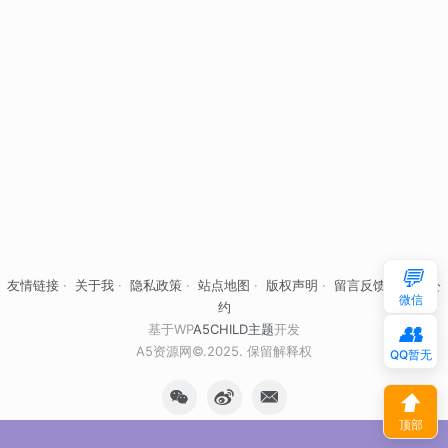
💬
友情链接
·
关于我
·
隐私政策
·
站点地图
·
版权声明
·
留言反馈
·
自律公
微信
约
👥
基于WP
A5CHILD主题
开发
A5资源网©.2025. 保留解释权
QQ暂无
⬆
顶部