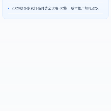
•
2026拼多多双打强付费全攻略-62期；成本推广加托管双剑合璧，系统讲解7种付费玩法优劣势与选择策略