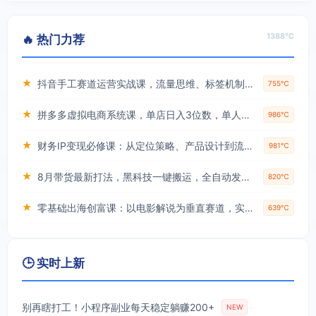
1388℃
🔥 热门力荐
★
抖音手工赛道运营实战课，流量思维、标签机制、垂直定位，解决不起号难题，单月变现破3万
755℃
★
拼多多虚拟电商系统课，单店日入3位数，单人可管理3-8家店【附货源】
986℃
★
财务IP变现必修课：从定位策略、产品设计到流量变现形成完整闭环
981℃
★
8月带货最新打法，黑科技一键搬运，全自动发布单日5张+，提供矩阵玩法+无限账号【揭秘】
820℃
★
零基础出海创富课：以电影解说为垂直赛道，实现不出国门赚美金的目标
639℃
🕒 实时上新
别再瞎打工！小程序副业每天稳定躺赚200+
NEW