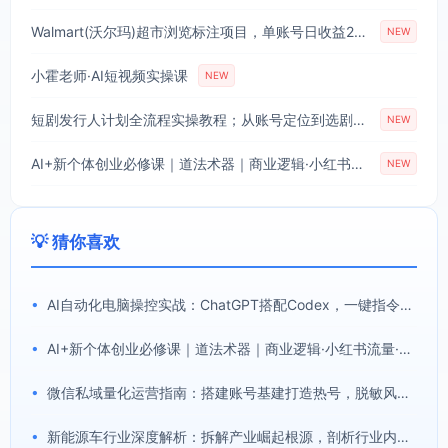
Walmart(沃尔玛)超市浏览标注项目，单账号日收益20+单电脑日收益可达800+带分佣机制【揭秘】
NEW
小霍老师·AI短视频实操课
NEW
短剧发行人计划全流程实操教程；从账号定位到选剧剪辑再到发布技巧，零基础也能快速上手出单
NEW
AI+新个体创业必修课｜道法术器｜商业逻辑·小红书流量·AI智能体｜低成本打造个人变现小生意全套教学
NEW
💡 猜你喜欢
•
AI自动化电脑操控实战：ChatGPT搭配Codex，一键指令远程自动操控电脑完成工作
•
AI+新个体创业必修课｜道法术器｜商业逻辑·小红书流量·AI智能体｜低成本打造个人变现小生意全套教学
•
微信私域量化运营指南：搭建账号基建打造热号，脱敏风控规避运营各类高危风险
•
新能源车行业深度解析：拆解产业崛起根源，剖析行业内卷与海外贸易争端现状