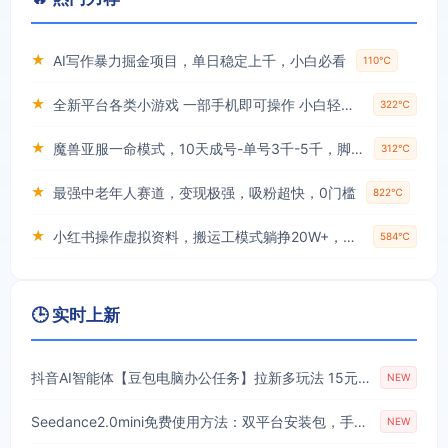
★
AI写作暴力掘金项目，单日稳定上千，小白必看
110℃
★
全新平台各类小游戏 一部手机即可操作 小白轻松上手 长期稳定 居家月入过万！！！
322℃
★
魔兽亚服一命模式，10天成号-单号3千-5千，脚本全自动操作，保姆级教学【揭秘】
312℃
★
最强中老年人赛道，变现极强，吸粉超快，0门槛
822℃
★
小红书操作虚拟资料，搬运工模式躺挣20W+，互联网的低成本路子！
584℃
🕒 实时上新
抖音AI智能体【豆包电脑办公任务】拉新多玩法 15元/个，无需剪辑，无脑收益
NEW
Seedance2.0mini免费使用方法：双平台安装包，手把手教你免费启用工具
NEW