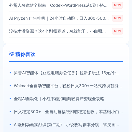
外贸人AI建站全指南：Codex+WordPress从0到1·搭建高转化询盘站·解锁SEO/GEO流量新玩法-更新
NEW
AI Pryzen 广告挂机｜24小时自动跑，日入300-500，新手零门槛
NEW
没技术没资源？这4个刚需赛道，AI就能干，小白照做月入2W
NEW
💡 猜你喜欢
•
抖音AI智能体【豆包电脑办公任务】拉新多玩法 15元/个，无需剪辑，无脑收益
•
Walmart全自动智能平台，轻松日入300+一站式跨境智能运营工具。无需复杂实操
•
全程AI自动化｜小红书虚拟电商轻资产变现全攻略
•
日入稳定300+，全自动抢福袋闲暇稳定创收，零基础小白轻松上手
•
AI漫剧动画实战课(第二期)：小说改写剧本分镜，御灵画布即梦AI快速产出完整漫剧作品