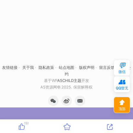
💬
友情链接
·
关于我
·
隐私政策
·
站点地图
·
版权声明
·
留言反馈
·
自律公
微信
约
👥
基于WP
A5CHILD主题
开发
A5资源网©.2025. 保留解释权
QQ暂无
⬆
顶部
151