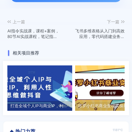
上一篇
下一篇
AI指令实战课，课程+案例，
飞书多维表格从入门到高效
80节AI实战课程，笔记指令
应用，零代码搭建业务系
随意享用，课程指令随意享
统，解锁AI思维和自动化
用(更新26年3月)
相关项目推荐
打造全域个人IP与商业IP，利用人性思维做抖音
塔罗小
1181℃
🔥 热门力荐