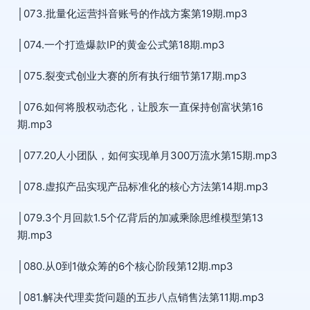
│073.批量化运营抖音账号的作战方案第19期.mp3
│074.一个打造爆款IP的黄金公式第18期.mp3
│075.裂变式创业大赛的所有执行细节第17期.mp3
│076.如何将股权动态化，让股东一直保持创富状第16
期.mp3
│077.20人小团队，如何实现单月300万流水第15期.mp3
│078.虚拟产品实现产品标准化的核心方法第14期.mp3
│079.3个月回款1.5个亿背后的加减乘除思维模型第13
期.mp3
│080.从0到1做众筹的6个核心阶段第12期.mp3
│081.解决代理卖货问题的五步八点销售法第11期.mp3