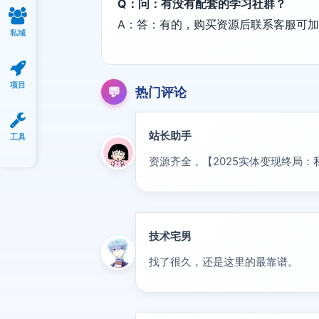
Q：问：有没有配套的学习社群？
A：答：有的，购买资源后联系客服可
私域
项目
💬
热门评论
站长助手
工具
置顶
资源齐全，【2025实体变现终局
技术宅男
大神
找了很久，还是这里的最靠谱。