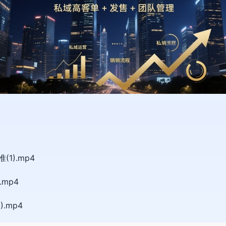
1).mp4
mp4
.mp4