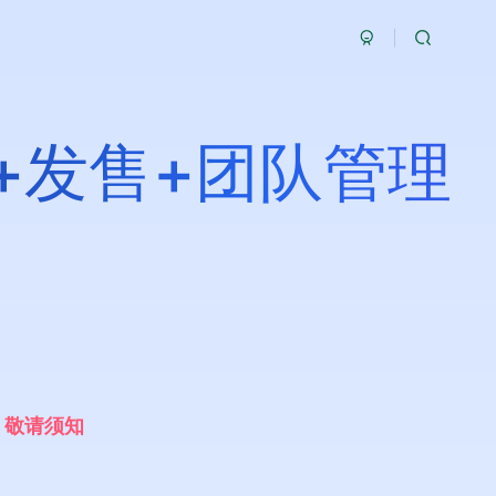
+发售+团队管理
，
敬
请
须
知