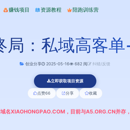
赚钱项目
资源教程
陪跑训练营
现终局：私域高客单
创业分享
2025-05-16
682 阅
纠错/反馈
立即获取项目资源
点赞
66
分享
收藏
,
域
名
X
I
A
O
H
O
N
G
P
A
O
.
C
O
M
，
目
前
与
A
5
.
O
R
G
.
C
N
并
存