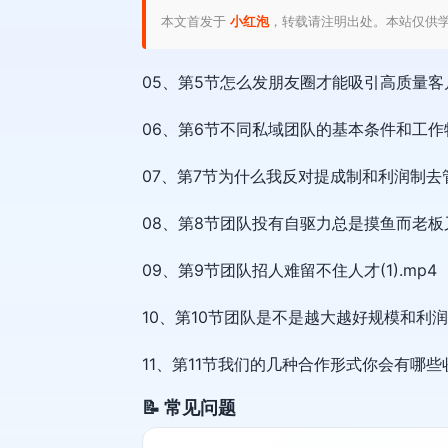
本文首发于
小红泡
，转载请注明出处。本站仅供
05、第5节怎么发朋友圈才能吸引高质量客户(
06、第6节不同私域团队的基本条件和工作特征
07、第7节为什么我反对提成制和利润制去管理
08、第8节团队投有自驱力总是摸鱼而老板又很
09、第9节团队招人难留不住人才(1).mp4
10、第10节团队是不是越大越好规模和利润我
11、第11节我们的几种合作形式你会有哪些收获
📝 常见问题