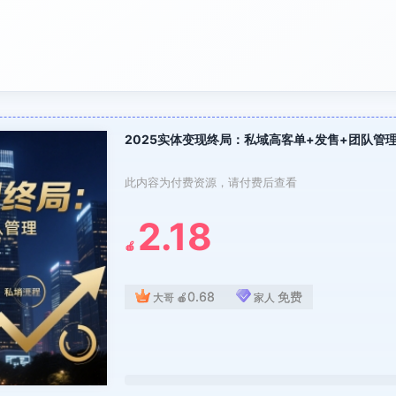
2025实体变现终局：私域高客单+发售+团队管
此内容为付费资源，请付费后查看
2.18
🍎
0.68
免费
大哥
🍎
家人