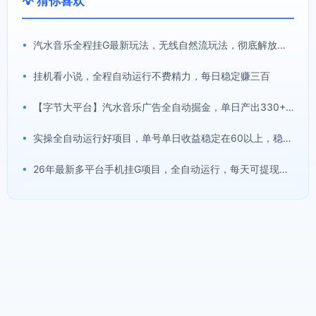
💡 猜你喜欢
•
汽水音乐全程挂G最新玩法，无线自然流玩法，彻底解放双手，日入500+，可批量矩阵【揭秘】
•
挂机看小说，全程自动运行不费精力，每日稳定赚三百
•
【字节大平台】汽水音乐广告全自动掘金，单日产出330+，附详细教程及全套工具【揭秘】
•
实操全自动运行好项目，单号单日收益稳定在60以上，稳定收益快，小白副业首选【揭秘】
•
26年最新多平台手机挂G项目，全自动运行，每天可提现，单机900-1500月，可矩阵放大【揭秘】