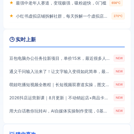
★
最强中老年人赛道，变现极强，吸粉超快，0门槛
656℃
★
小红书虚拟店铺拆解社群，每天拆解一个虚拟店，简单实用(赠送小红书虚拟教程)
270℃
🕒 实时上新
豆包电脑办公任务拉新项目，单价15米，最近很多人爆单，收入好几W，转化率超高，达人闭眼冲！(更新0808)
NEW
通义千问输入法来了！让文字输入变得如此简单，最快300字/分，AI自动润色，说话秒变工整文字
NEW
萌娃吃播短视频全教程｜长短视频双赛道实操，图文+视频零基础保姆式教学，伙伴计划-收徒-商单等多种变现方式
NEW
2026抖店运营新课｜8月更新｜不动销起店+商品卡爆发｜达人玩法+店群批量复制｜轻松玩转抖音小店全域流量
NEW
用大白话教你玩转AI，AI自媒体实操制作变现，0基础也能上手，从内容到变现
NEW