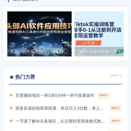
头部AI软件应用技巧，快速利用AI工具进行内容创作和商业变现
4440℃
🔥 热门力荐
★
百度搬砖项目一单5块5分钟一单可批量操作
844℃
★
拼多多虚拟电商系统课，单店日入3位数，单人可管理3-8家店【附货源】
689℃
★
一节课了解AI头条项目，从注册到变现保姆式教学，零基础可以操作【揭秘】
740℃