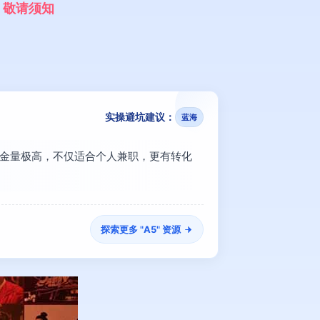
，
敬
请
须
知
实操避坑建议：
蓝海
含金量极高，不仅适合个人兼职，更有转化
探索更多 "
A5
" 资源