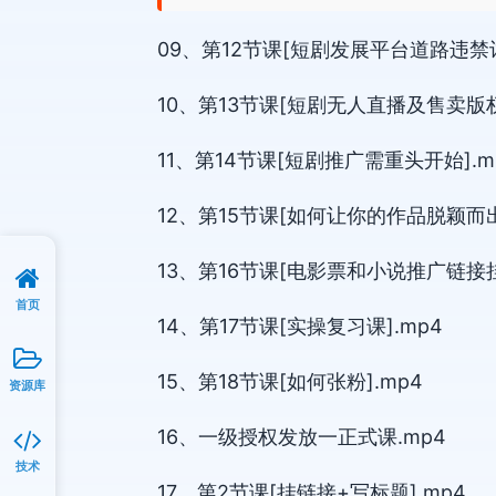
09、第12节课[短剧发展平台道路违禁词
10、第13节课[短剧无人直播及售卖版权
11、第14节课[短剧推广需重头开始].m
12、第15节课[如何让你的作品脱颖而出
13、第16节课[电影票和小说推广链接挂
首页
14、第17节课[实操复习课].mp4
15、第18节课[如何张粉].mp4
资源库
16、一级授权发放一正式课.mp4
技术
17、第2节课[挂链接+写标题].mp4