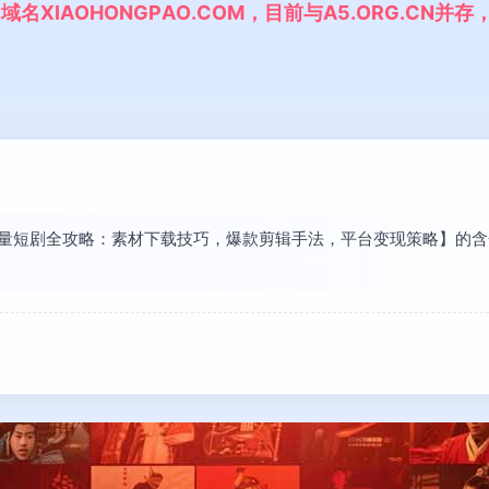
,
域
名
X
I
A
O
H
O
N
G
P
A
O
.
C
O
M
，
目
前
与
A
5
.
O
R
G
.
C
N
并
存
现【流量短剧全攻略：素材下载技巧，爆款剪辑手法，平台变现策略】的