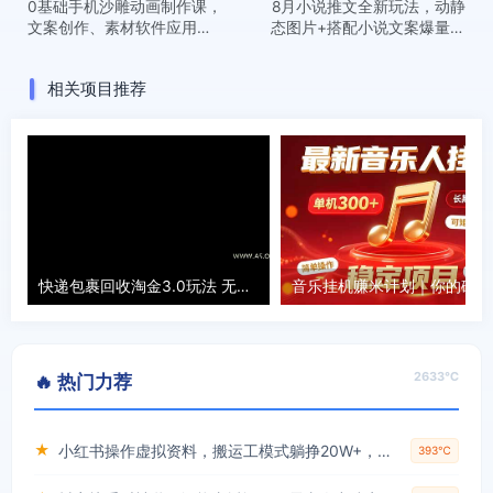
0基础手机沙雕动画制作课，
8月小说推文全新玩法，动静
文案创作、素材软件应用与
态图片+搭配小说文案爆量玩
动作制作
法
相关项目推荐
快递包裹回收淘金3.0玩法 无需任何押金 小白轻松上手
音乐
2633℃
🔥 热门力荐
★
小红书操作虚拟资料，搬运工模式躺挣20W+，互联网的低成本路子！
393℃