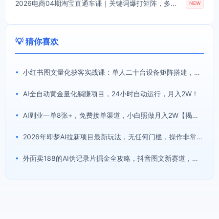
2026电商04期淘宝直通车课｜关键词爆打矩阵，多计划低出价，新品爆款差异化投放实操教学
NEW
💡 猜你喜欢
•
小红书图文量化获客实战课：单人二十台设备矩阵搭建，标准化流程高效批量引流获客
•
AI全自动黄金量化躺賺项目，24小时自动运行，月入2W！
•
AI副业一单8张+，免费接单渠道，小白照做月入2W【揭秘】
•
2026年即梦AI拉新项目最新玩法，无任何门槛，操作非常简单，人人都可做，拉新佣金最高13米每单(更新08月07日)
•
外面卖188的AI伪记录片掘金全攻略，抖音图文新赛道，轻松涨粉变现，拿创作者伙伴计划收益【文档】