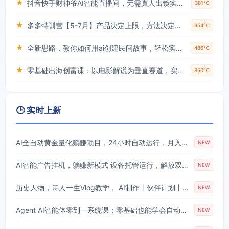
★
抖音快手财神爷AI智能直播间，无需真人出镜实时互动，不封号礼物打赏赚到手软
381℃
★
多多特训营【5-7月】产品决定上限，方法决定下限，各种玩法技巧落地实操
954℃
★
全新思路，教你如何用ai创建民间故事，轻松实现月入过万【揭秘】
486℃
★
零基础出海创富课：以电影解说为垂直赛道，实现不出国门赚美金的目标
850℃
🕒 实时上新
AI全自动黄金量化躺賺项目，24小时自动运行，月入2W！
NEW
AI智能广告挂机，躺赚新模式 设备托管运行，解放双手持续变现
NEW
历史人物，诗人一生Vlog教学， AI制作丨伙伴计划丨精选收益丨商单收徒 ，新领域红利期，抓紧做
NEW
Agent AI智能体零到一系统课；零基础也能学会自动化实战，从核心概念到Coze工作流搭建完整覆盖
NEW