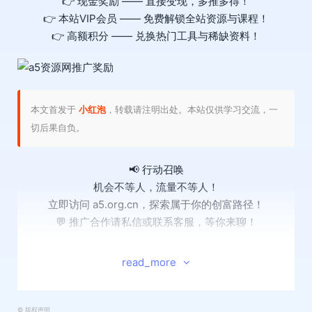
👉 现金奖励 —— 直接变现，多推多得！
👉 本站VIP会员 —— 免费解锁全站资源与课程！
👉 高额积分 —— 兑换热门工具与稀缺资料！
本文首发于
小红泡
，转载请注明出处。本站仅供学习交流，一
切后果自负。
📢 行动召唤
机会不等人，流量不等人！
立即访问 a5.org.cn，探索属于你的创富路径！
💬 推广合作请私信或联系客服，等你来聊！
#创业 #互联网创业 #直播带货 #私域引流 #资源平台 #赚钱
read_more
项目 #A5资源网
“资源+教程+赋能，一站搞定创业所有需求！”
©
版权声明