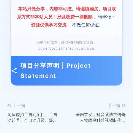
本站只做分享，内容非可控。请谨慎购买。项目联
系方式非本站人员！涉及收费一律删除
。请牢记：
Q：问：资源会定期更新吗？
资源仅供学习交流
，不做任何保证。
A：答：本站会对热门资源进行定期维护和版本更
新，关注页面获取最新版本。
用更少的成本，获取同样的技术价值。
Lower cost, same technical value.
项目分享声明 | Project
Q：问：可以分享给朋友吗？
Statement
A：答：个人学习使用可以，但请勿在公开平台传
播，保护资源价值。
上一篇
下一篇
💬
热门评论
闲鱼虚拟半自动项目，半自
全网首发，抖音某博主传奇
动起号、全自动升级、爆品
人物故事科普视频制作教
库更新，低门槛复制，单店
学，数据好到爆，涨粉+变现
创富先锋
VIP
日利润300-500
两不误