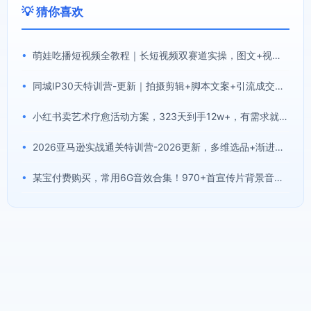
💡 猜你喜欢
•
萌娃吃播短视频全教程｜长短视频双赛道实操，图文+视频零基础保姆式教学，伙伴计划-收徒-商单等多种变现方式
•
同城IP30天特训营-更新｜拍摄剪辑+脚本文案+引流成交，打爆本地流量提升门店业绩实操教学
•
小红书卖艺术疗愈活动方案，323天到手12w+，有需求就有市场
•
2026亚马逊实战通关特训营-2026更新，多维选品+渐进式打法+AI应用，从0到1打造盈利店铺
•
某宝付费购买，常用6G音效合集！970+首宣传片背景音乐，无版权可商用大气素材，分类清晰，高质量内容