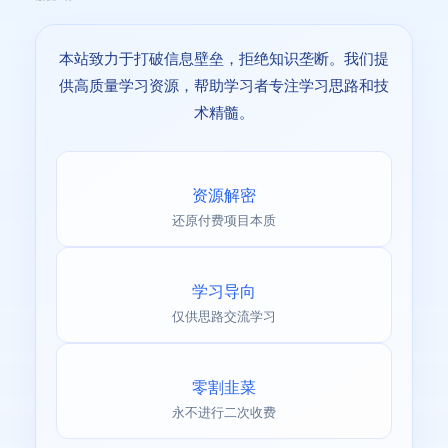
“推荐即得现金+VIP，一起共享增长红利！”
如果需要定制海报或推广文案细节优化，可随时联系！祝推
本站致力于打破信息壁垒，拒绝知识垄断。我们提
广顺利，收获满满！ 💪
供高质量学习资源，帮助学习者专注学习思路和技
术精髓。
📝 常见问题
Q：问：这个资源是长期有效的吗？
资源解密
A：答：资源本身永久有效，但互联网环境多变，建
还原付费项目本质
议获取后第一时间学习并执行。
学习导向
仅供思路交流学习
Q：问：如何获取最新资源通知？
A：答：关注本站公众号或加入VIP社群，第一时间获
零割韭菜
取最新资源推送。
永不进行二次收费