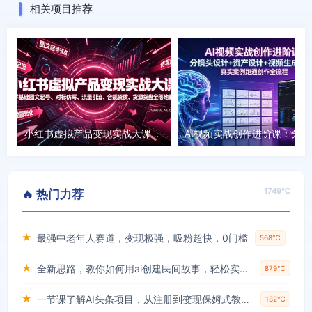
相关项目推荐
每天都来看看，站长辛苦！
电商玩家
达人
内容质量很高，值得反复学习。
小红书虚拟产品变现实战大课｜零基础图文起号、对标仿写、流量引流、合规资质、货源货盘全落地教程
AI视频实战创
兼职小白A
新人
1749℃
🔥 热门力荐
找了很久，还是这里的最靠谱。
★
最强中老年人赛道，变现极强，吸粉超快，0门槛
568℃
★
全新思路，教你如何用ai创建民间故事，轻松实现月入过万【揭秘】
879℃
★
一节课了解AI头条项目，从注册到变现保姆式教学，零基础可以操作【揭秘】
182℃