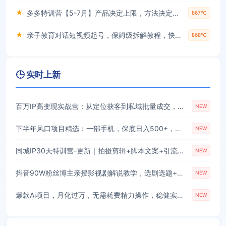
★
多多特训营【5-7月】产品决定上限，方法决定下限，各种玩法技巧落地实操
867℃
★
亲子教育对话短视频起号，保姆级拆解教程，快速起千粉万粉号
868℃
🕒 实时上新
百万IP高变现实战营：从定位获客到私域批量成交，搭建完整IP商业闭环
NEW
下半年风口项目精选：一部手机，保底日入500+，做就有收益，长期稳定！【揭秘】
NEW
同城IP30天特训营-更新｜拍摄剪辑+脚本文案+引流成交，打爆本地流量提升门店业绩实操教学
NEW
抖音90W粉丝博主亲授影视剧解说教学，选剧选题+文案模板+AI指令+剪辑配音+封面全流程变现，解锁精选独家收益
NEW
爆款Ai项目，月化过万，无需耗费精力操作，稳健实现每月增收
NEW