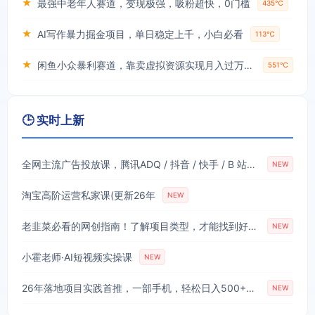
★
最强中老年人赛道，变现极强，吸粉超快，0门槛
435℃
★
AI写作暴力掘金项目，单日稳定上千，小白必看
113℃
★
闲鱼小众暴利赛道，靠卖虚拟资源实现月入过万，谁做谁赚钱
551℃
🕒 实时上新
全网主流广告投放课，腾讯ADQ / 抖音 / 快手 / B 站实操教学，手把手教投手赚钱变现，全套变现拆解稳定出单
NEW
淘宝高阶运营私家课(更新26年
NEW
老韭菜必看的网创指南！了解项目类型，才能找到好的项目，才能拿到想要的结果
NEW
小霍老师·AI短视频实操课
NEW
26年落地项目实践首推，一部手机，轻松日入500+，长期稳定
NEW