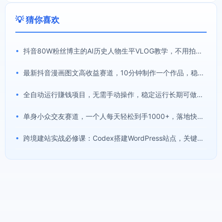
💡 猜你喜欢
•
抖音80W粉丝博主的AI历史人物生平VLOG教学，不用拍摄不用露脸，AI帮你搞定，轻松解锁伙伴计划+精选收益
•
最新抖音漫画图文高收益赛道，10分钟制作一个作品，稳拿创作者伙伴计划收益
•
全自动运行賺钱项目，无需手动操作，稳定运行长期可做，新手副业首选【揭秘】
•
单身小众交友赛道，一个人每天轻松到手1000+，落地快、见效稳【揭秘】
•
跨境建站实战必修课：Codex搭建WordPress站点，关键词外链打造谷歌流量阵地