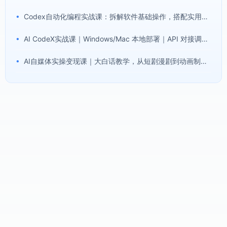
•
Codex自动化编程实战课：拆解软件基础操作，搭配实用插件快速掌握AI代码编写能力
•
AI CodeX实战课｜Windows/Mac 本地部署｜API 对接调通｜Skill 自制｜漫剧剪辑｜网站 VR 项目｜AI项目落地全教程
•
AI自媒体实操变现课｜大白话教学，从短剧漫剧到动画制作，零基础也能掌握爆款内容创作与变现全流程