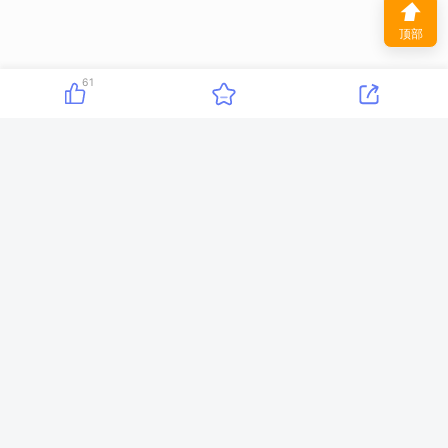
⬆
顶部
61