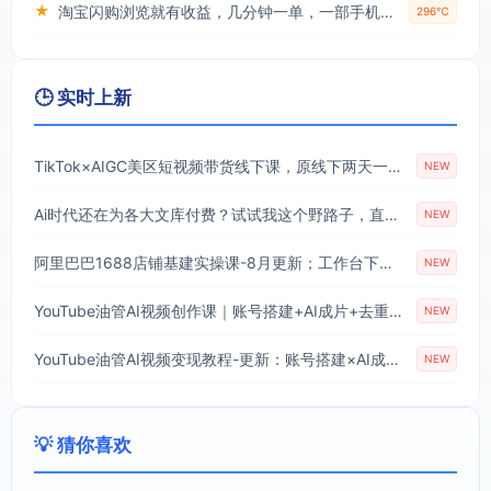
★
淘宝闪购浏览就有收益，几分钟一单，一部手机就可操作，操作简单，小白轻松日入3张【揭秘】
296℃
🕒 实时上新
TikTok×AIGC美区短视频带货线下课，原线下两天一夜实战课程，原价1.5W，完整收录12小时高清授课视频
NEW
Ai时代还在为各大文库付费？试试我这个野路子，直接白嫖各大文库！
NEW
阿里巴巴1688店铺基建实操课-8月更新；工作台下载到旺铺装修客服分流，手把手搞定开店全部必备操作
NEW
YouTube油管AI视频创作课｜账号搭建+AI成片+去重限流解决方案，YPP变现一站式教学(更新0809)
NEW
YouTube油管AI视频变现教程-更新：账号搭建×AI成片×去重限流解决方案×YPP变现×AI真人生成×人物一致性
NEW
💡 猜你喜欢