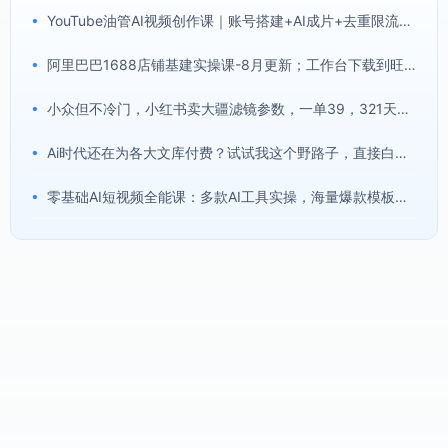
•
YouTube油管AI视频创作课｜账号搭建+AI成片+去重限流解决方案，YPP变现一站式教学(更新0809)
•
阿里巴巴1688店铺基建实操课-8月更新；工作台下载到旺铺装修客服分流，手把手搞定开店全部必备操作
•
小众但不冷门，小红书卖大疆滤镜参数，一单39，321天卖了1.7w+份
•
Ai时代还在为各大文库付费？试试我这个野路子，直接白嫖各大文库！
•
零基础AI短视频全能课：多款AI工具实操，海量爆款模板搭配剪辑带货全流程