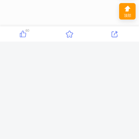
⬆
顶部
60