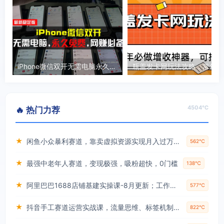
iPhone微信双开无需电脑永久免费，适用所有iPhone手机
瓶盖
4504℃
🔥 热门力荐
★
闲鱼小众暴利赛道，靠卖虚拟资源实现月入过万，谁做谁赚钱
562℃
★
最强中老年人赛道，变现极强，吸粉超快，0门槛
138℃
★
阿里巴巴1688店铺基建实操课-8月更新；工作台下载到旺铺装修客服分流，手把手搞定开店全部必备操作
577℃
★
抖音手工赛道运营实战课，流量思维、标签机制、垂直定位，解决不起号难题，单月变现破3万
822℃