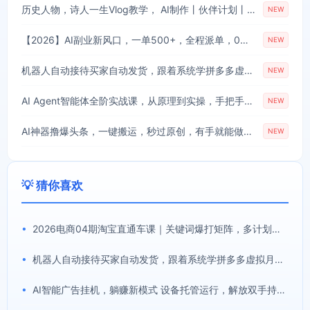
历史人物，诗人一生Vlog教学， AI制作丨伙伴计划丨精选收益丨商单收徒 ，新领域红利期，抓紧做
NEW
【2026】AI副业新风口，一单500+，全程派单，0门槛直接干
NEW
机器人自动接待买家自动发货，跟着系统学拼多多虚拟月入1-5万
NEW
AI Agent智能体全阶实战课，从原理到实操，手把手搭建可自动运行的AI Agent
NEW
AI神器撸爆头条，一键搬运，秒过原创，有手就能做，每天稳定200+【揭秘】
NEW
💡 猜你喜欢
•
2026电商04期淘宝直通车课｜关键词爆打矩阵，多计划低出价，新品爆款差异化投放实操教学
•
机器人自动接待买家自动发货，跟着系统学拼多多虚拟月入1-5万
•
AI智能广告挂机，躺赚新模式 设备托管运行，解放双手持续变现