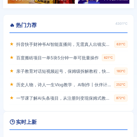
4301℃
🔥 热门力荐
★
抖音快手财神爷AI智能直播间，无需真人出镜实时互动，不封号礼物打赏赚到手软
631℃
★
百度搬砖项目一单5块5分钟一单可批量操作
621℃
★
亲子教育对话短视频起号，保姆级拆解教程，快速起千粉万粉号
183℃
★
历史人物，诗人一生Vlog教学， AI制作丨伙伴计划丨精选收益丨商单收徒 ，新领域红利期，抓紧做
252℃
★
一节课了解AI头条项目，从注册到变现保姆式教学，零基础可以操作【揭秘】
872℃
🕒 实时上新