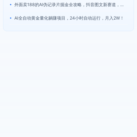
•
外面卖188的AI伪记录片掘金全攻略，抖音图文新赛道，轻松涨粉变现，拿创作者伙伴计划收益【文档】
•
AI全自动黄金量化躺賺项目，24小时自动运行，月入2W！