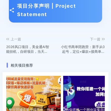
项目分享声明 | Project
Statement
上一篇
下一篇
2026风口项目，美金通AI智
小红书商单陪跑营：新手从0
能挂机，自研项目，当天见
起号，定位+爆款+接商单全
收益，小白新手可快速上手
程手把手陪跑
相关项目推荐
餐饮同城流量变现指南：视频获客+爆店模板+流量机制 帮助餐饮商家快速获客
教