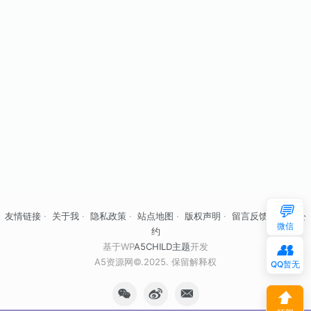
💬
友情链接
·
关于我
·
隐私政策
·
站点地图
·
版权声明
·
留言反馈
·
自律公
微信
约
👥
基于WP
A5CHILD主题
开发
A5资源网©.2025. 保留解释权
QQ暂无
⬆