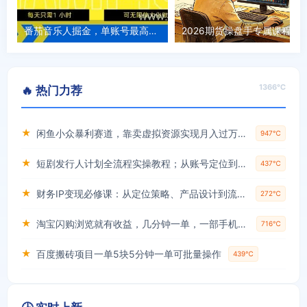
番茄音乐人掘金，单账号最高可撸1k+，可无限矩阵去做，零投入
2026期货操盘手专属
1366℃
🔥 热门力荐
★
闲鱼小众暴利赛道，靠卖虚拟资源实现月入过万，谁做谁赚钱
947℃
★
短剧发行人计划全流程实操教程；从账号定位到选剧剪辑再到发布技巧，零基础也能快速上手出单
437℃
★
财务IP变现必修课：从定位策略、产品设计到流量变现形成完整闭环
272℃
★
淘宝闪购浏览就有收益，几分钟一单，一部手机就可操作，操作简单，小白轻松日入3张【揭秘】
716℃
★
百度搬砖项目一单5块5分钟一单可批量操作
439℃