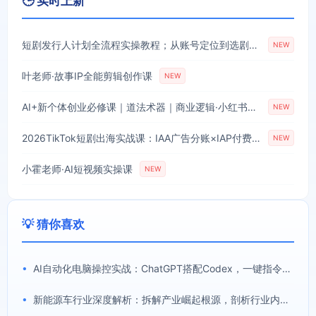
🕒 实时上新
短剧发行人计划全流程实操教程；从账号定位到选剧剪辑再到发布技巧，零基础也能快速上手出单
NEW
叶老师·故事IP全能剪辑创作课
NEW
AI+新个体创业必修课｜道法术器｜商业逻辑·小红书流量·AI智能体｜低成本打造个人变现小生意全套教学
NEW
2026TikTok短剧出海实战课：IAA广告分账×IAP付费变现×账号搭建×平台规则×双轨爆发×回款全流程
NEW
小霍老师·AI短视频实操课
NEW
💡 猜你喜欢
•
AI自动化电脑操控实战：ChatGPT搭配Codex，一键指令远程自动操控电脑完成工作
•
新能源车行业深度解析：拆解产业崛起根源，剖析行业内卷与海外贸易争端现状