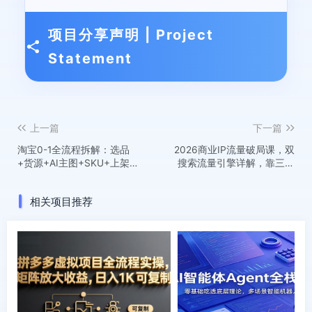
项目分享声明 | Project
Statement
上一篇
下一篇
淘宝0-1全流程拆解：选品
2026商业IP流量破局课，双
+货源+AI主图+SKU+上架
搜索流量引擎详解，靠三大
+推广+数据诊断，新手开店
杠杆实现低成本精准获客
全链路
相关项目推荐