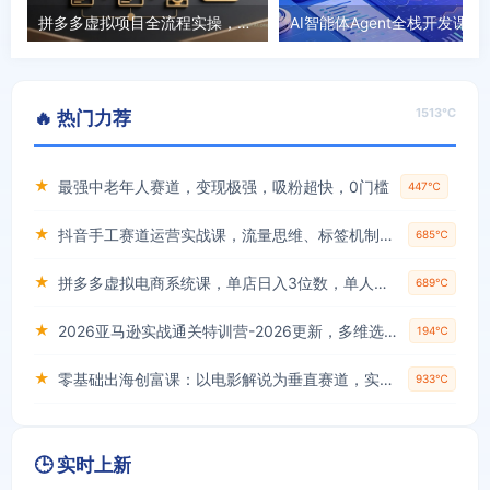
拼多多虚拟项目全流程实操，矩阵放大收益，日入 1K 可复制
AI智能体Agent全栈开发课：零基础吃
1513℃
🔥 热门力荐
★
最强中老年人赛道，变现极强，吸粉超快，0门槛
447℃
★
抖音手工赛道运营实战课，流量思维、标签机制、垂直定位，解决不起号难题，单月变现破3万
685℃
★
拼多多虚拟电商系统课，单店日入3位数，单人可管理3-8家店【附货源】
689℃
★
2026亚马逊实战通关特训营-2026更新，多维选品+渐进式打法+AI应用，从0到1打造盈利店铺
194℃
★
零基础出海创富课：以电影解说为垂直赛道，实现不出国门赚美金的目标
933℃
🕒 实时上新