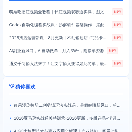
萌娃吃播短视频全教程｜长短视频双赛道实操，图文+视频零基础保姆式教学，伙伴计划-收徒-商单等多种变现方式
NEW
Codex自动化编程实战课：拆解软件基础操作，搭配实用插件快速掌握AI代码编写能力
NEW
2026抖店运营新课｜8月更新｜不动销起店+商品卡爆发｜达人玩法+店群批量复制｜轻松玩转抖音小店全域流量
NEW
AI副业新风口，AI自动做单，月入3W+，附接单资源
NEW
通义千问输入法来了！让文字输入变得如此简单，最快300字/分，AI自动润色，说话秒变工整文字
NEW
💡 猜你喜欢
•
红果漫剧拉新二创剪辑玩法实战课，暑假躺賺新风口，单个新用户佣金7米，日入4位数(更新0808)
•
2026亚马逊实战通关特训营-2026更新，多维选品+渐进式打法+AI应用，从0到1打造盈利店铺
•
AIGC大模型技术与商业应用全解课｜产业趋势、底层架构、MaaS商业模式、全行业场景落地实战教程