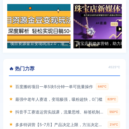
项目资源金豆变现玩法2.0，深度解析 轻松实现躺赚50+
珠宝
4525℃
🔥 热门力荐
★
百度搬砖项目一单5块5分钟一单可批量操作
640℃
★
最强中老年人赛道，变现极强，吸粉超快，0门槛
829℃
★
抖音手工赛道运营实战课，流量思维、标签机制、垂直定位，解决不起号难题，单月变现破3万
550℃
★
多多特训营【5-7月】产品决定上限，方法决定下限，各种玩法技巧落地实操
214℃