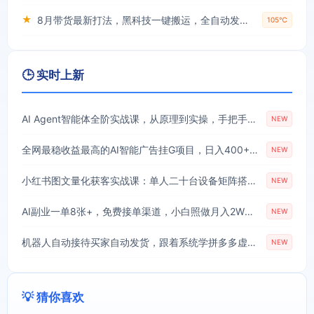
★
8月带货最新打法，黑科技一键搬运，全自动发布单日5张+，提供矩阵玩法+无限账号【揭秘】
105℃
🕒 实时上新
AI Agent智能体全阶实战课，从原理到实操，手把手搭建可自动运行的AI Agent
NEW
全网最稳收益最高的AI智能广告挂G项目，日入400+，真正的躺賺项目【揭秘】
NEW
小红书图文量化获客实战课：单人二十台设备矩阵搭建，标准化流程高效批量引流获客
NEW
AI副业一单8张+，免费接单渠道，小白照做月入2W【揭秘】
NEW
机器人自动接待买家自动发货，跟着系统学拼多多虚拟月入1-5万
NEW
💡 猜你喜欢