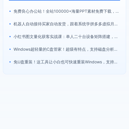
•
免费良心办公站！全站100000+海量PPT素材免费下载，每日更新，分类清晰，免注册登录下载爱PPT网
•
机器人自动接待买家自动发货，跟着系统学拼多多虚拟月入1-5万
•
小红书图文量化获客实战课：单人二十台设备矩阵搭建，标准化流程高效批量引流获客
•
Windows超轻量的C盘管家！超级有特点，支持磁盘分析及清理提醒，2M大小体积，完全免费C盘管家
•
免U盘重装！这工具让小白也可快速重装Windows，支持无人值守配置，数据无忧CmzPrep_Rev2