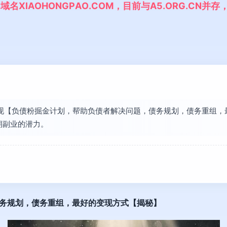
,
域
名
X
I
A
O
H
O
N
G
P
A
O
.
C
O
M
，
目
前
与
A
5
.
O
R
G
.
C
N
并
存
长发现【负债粉掘金计划，帮助负债者解决问题，债务规划，债务重组
期副业的潜力。
务规划，债务重组，最好的变现方式【揭秘】