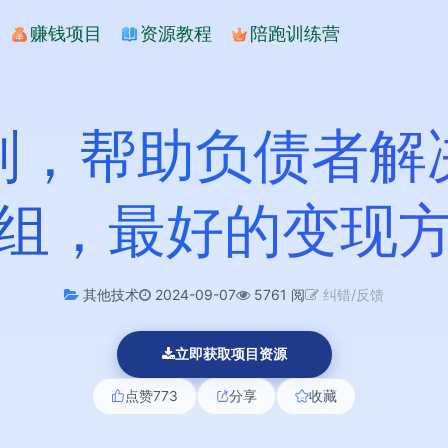
赚钱项目
资源教程
陪跑训练营
划，帮助负债者解
组，最好的变现
其他技术
2024-09-07
5761 阅
纠错/反馈
立即获取项目资源
点赞
773
分享
收藏