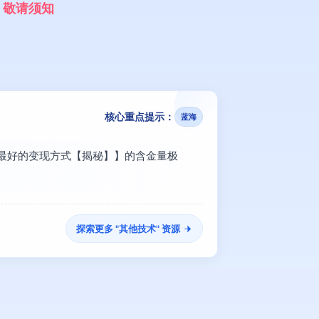
，
敬
请
须
知
核心重点提示：
蓝海
，最好的变现方式【揭秘】】的含金量极
探索更多 "
其他技术
" 资源