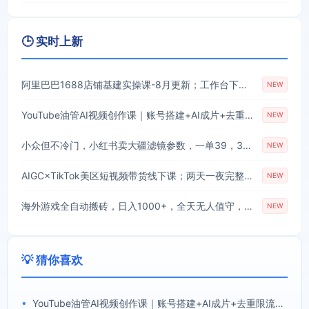
🕒 实时上新
阿里巴巴1688店铺基建实操课-8月更新；工作台下载到旺铺装修客服分流，手把手搞定开店全部必备操作
NEW
YouTube油管AI视频创作课｜账号搭建+AI成片+去重限流解决方案，YPP变现一站式教学(更新0809)
NEW
小众但不冷门，小红书卖大疆滤镜参数，一单39，321天卖了1.7w+份
NEW
AIGC×TikTok美区短视频带货线下课；两天一夜完整回放，12小时高清视频收录头部操盘手全流程教学
NEW
海外游戏全自动搬砖，日入1000+，全天无人值守，绿色稳定！
NEW
💡 猜你喜欢
•
YouTube油管AI视频创作课｜账号搭建+AI成片+去重限流解决方案，YPP变现一站式教学(更新0809)