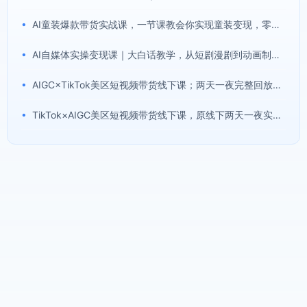
•
AI童装爆款带货实战课，一节课教会你实现童装变现，零基础也能落地实操
•
AI自媒体实操变现课｜大白话教学，从短剧漫剧到动画制作，零基础也能掌握爆款内容创作与变现全流程
•
AIGC×TikTok美区短视频带货线下课；两天一夜完整回放，12小时高清视频收录头部操盘手全流程教学
•
TikTok×AIGC美区短视频带货线下课，原线下两天一夜实战课程，原价1.5W，完整收录12小时高清授课视频