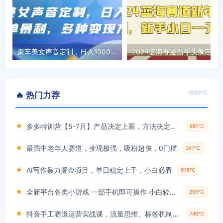
豪车美女声音定制，日入1000简单暴利，多种变现方式
1839℃
🔥 热门力荐
★
多多特训营【5-7月】产品决定上限，方法决定下限，各种玩法技巧落地实操
691℃
★
最强中老年人赛道，变现极强，吸粉超快，0门槛
341℃
★
AI写作暴力掘金项目，单日稳定上千，小白必看
976℃
★
全新平台各类小游戏 一部手机即可操作 小白轻松上手 长期稳定 居家月入过万！！！
295℃
★
抖音手工赛道运营实战课，流量思维、标签机制、垂直定位，解决不起号难题，单月变现破3万
749℃