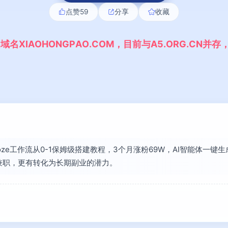
点赞
59
分享
收藏
,
域
名
X
I
A
O
H
O
N
G
P
A
O
.
C
O
M
，
目
前
与
A
5
.
O
R
G
.
C
N
并
存
Coze工作流从0-1保姆级搭建教程，3个月涨粉69W，AI智能体一
兼职，更有转化为长期副业的潜力。