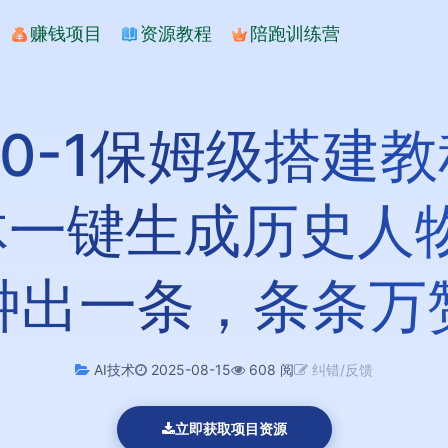
赚钱项目
资源教程
陪跑训练营
从0-1保姆级搭建
能体一键生成历史人
钟出一条，条条万
AI技术
2025-08-15
608 阅
纠错/反馈
立即获取项目资源