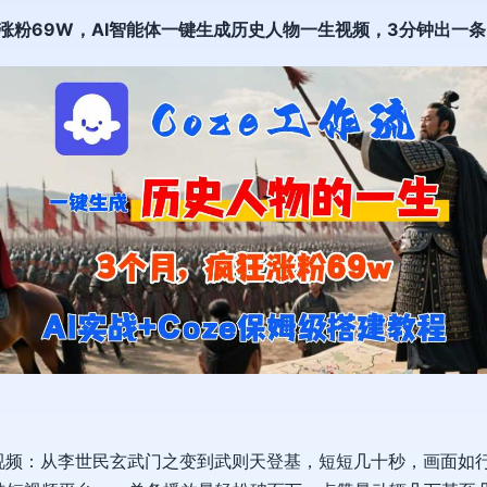
月涨粉69W，AI智能体一键生成历史人物一生视频，3分钟出一
视频：从李世民玄武门之变到武则天登基，短短几十秒，画面如