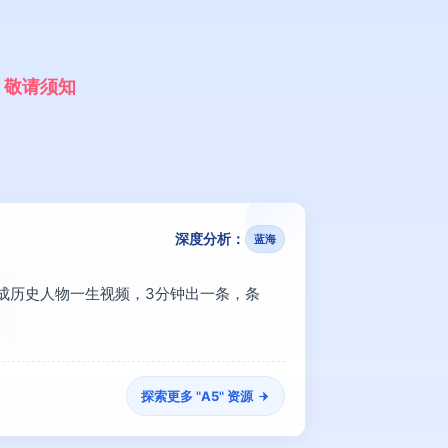
，
敬
请
须
知
深度分析：
蓝海
键生成历史人物一生视频，3分钟出一条，条
探索更多 "
A5
" 资源