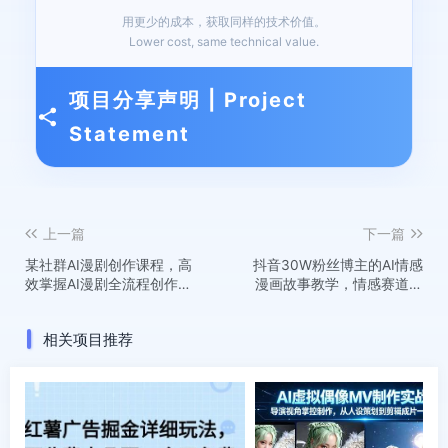
用更少的成本，获取同样的技术价值。
Lower cost, same technical value.
项目分享声明 | Project
Statement
上一篇
下一篇
某社群AI漫剧创作课程，高
抖音30W粉丝博主的AI情感
效掌握AI漫剧全流程创作技
漫画故事教学，情感赛道永
巧，教你从0到1打造爆款，
远不缺流量，多平台发布撸
实现月收益1W+
收益！
相关项目推荐