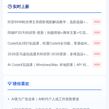
🕒 实时上新
抖音90W粉丝博主亲授影视剧解说教学，选剧选题+文案模板+AI指令+剪辑配音+封面全流程变现，解锁精选独家收益
NEW
同城IP30天特训营-更新｜拍摄剪辑+脚本文案+引流成交，打爆本地流量提升门店业绩实操教学
NEW
CodeX从0到1实战课，吃透CodeX全功能，零基础AI开发实战，从部署到高阶项目一键落地
NEW
2026亚马逊实战通关特训营-2026更新，多维选品+渐进式打法+AI应用，从0到1打造盈利店铺
NEW
AI CodeX实战课｜Windows/Mac 本地部署｜API 对接调通｜Skill 自制｜漫剧剪辑｜网站 VR 项目｜AI项目落地全教程
NEW
💡 猜你喜欢
•
AI算力广告业务｜AI时代个人或工作室新赛道