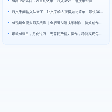
•
AI副业新风口，AI自动做单，月入3W+，附接单资源
•
通义千问输入法来了！让文字输入变得如此简单，最快300字/分，AI自动润色，说话秒变工整文字
•
AI视频全能大师实战课｜全赛道AI短视频制作、特效创作、场景变现零基础全套教程
•
爆款Ai项目，月化过万，无需耗费精力操作，稳健实现每月增收