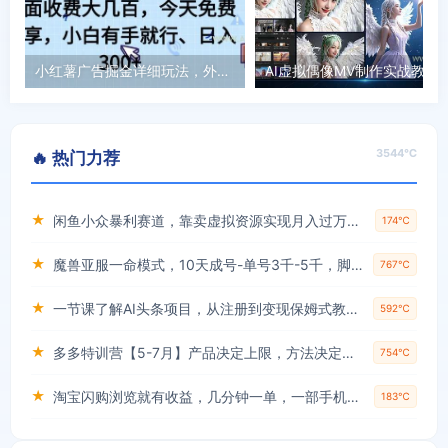
小红薯广告掘金详细玩法，外面收费大几百，小白有手就行，日入300+【揭秘】
3544℃
🔥 热门力荐
★
闲鱼小众暴利赛道，靠卖虚拟资源实现月入过万，谁做谁赚钱
174℃
★
魔兽亚服一命模式，10天成号-单号3千-5千，脚本全自动操作，保姆级教学【揭秘】
767℃
★
一节课了解AI头条项目，从注册到变现保姆式教学，零基础可以操作【揭秘】
592℃
★
多多特训营【5-7月】产品决定上限，方法决定下限，各种玩法技巧落地实操
754℃
★
淘宝闪购浏览就有收益，几分钟一单，一部手机就可操作，操作简单，小白轻松日入3张【揭秘】
183℃