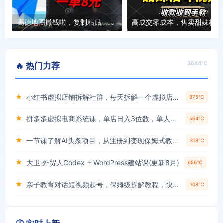
高德地图撒钱啦，复制粘贴一单8元，一单2分钟，轻松变现
高成
3644℃
🔥 热门力荐
★
小红书虚拟店铺拆解社群，每天拆解一个虚拟店，简单实用(赠送小红书虚拟教程)
875℃
★
拼多多虚拟电商系统课，单店日入3位数，单人可管理3-8家店【附货源】
564℃
★
一节课了解AI头条项目，从注册到变现保姆式教学，零基础可以操作【揭秘】
318℃
★
大卫·外贸人Codex + WordPress建站课(更新8月)
656℃
★
亲子教育对话短视频起号，保姆级拆解教程，快速起千粉万粉号
108℃