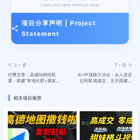
Lower cost, same technical value.
项目分享声明 | Project
Statement
上一篇
下一篇
付费文章：县城结构性机
AI+IP顶级方法论：从人设定
遇：搭建“本地社群+朋友圈”
位到私域成交，五天搭建可
私域变现模式，稳定获取副
复制的IP赚钱体系
业收入
相关项目推荐