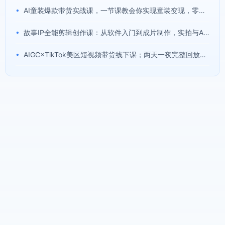
•
AI童装爆款带货实战课，一节课教会你实现童装变现，零基础也能落地实操
•
故事IP全能剪辑创作课：从软件入门到成片制作，实拍与AI配音结合快速打造优质内容
•
AIGC×TikTok美区短视频带货线下课；两天一夜完整回放，12小时高清视频收录头部操盘手全流程教学