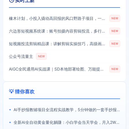
🕒 实时上新
橡木计划，小投入撬动高回报的风口野路子项目，一天投入2小时左右
NEW
六边形短视频系统课：账号拍摄内容剪辑投流，多行业案例拆解打造长效爆款账号
NEW
短视频投流剪辑精品课：讲解剪辑实操技巧，高级画面质感助力作品投流放大曝光
NEW
公众号流量主
NEW
AIGC全民通用AI实战课｜SD本地部署绘图、万能提示词、AI办公提效、自媒体爆款选题全维度零基础教程
NEW
💡 猜你喜欢
•
AI手抄报教辅项目全流程实战教学，5分钟做的一套手抄报，卖了2000多份，操作简单，月入1W+
•
全新AI全自动黄金量化躺賺：小白学会当天学会，月入2W！【揭秘】