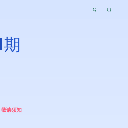
1期
，
敬
请
须
知