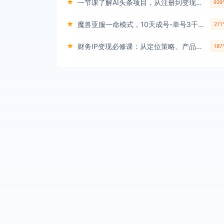
★
一节课了解AI头条项目，从注册到变现保姆式教学，零基础可以操作【揭秘】
93
★
魔兽亚服一命模式，10天成号-单号3千-5千，脚本全自动操作，保姆级教学【揭秘】
27
★
财务IP变现必修课：从定位策略、产品设计到流量变现形成完整闭环
18