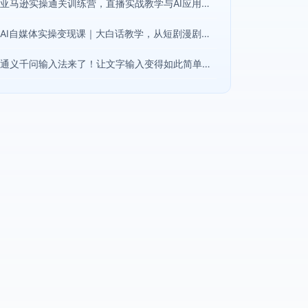
亚马逊实操通关训练营，直播实战教学与AI应用，助卖家从0到精通打造盈利店铺(更新8月8日)
AI自媒体实操变现课｜大白话教学，从短剧漫剧到动画制作，零基础也能掌握爆款内容创作与变现全流程
通义千问输入法来了！让文字输入变得如此简单，最快300字/分，AI自动润色，说话秒变工整文字