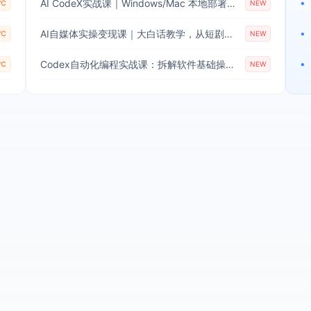
AI CodeX实战课｜Windows/Mac 本地部署｜API 对接调通｜Skill 自制｜漫剧剪辑｜网站 VR 项目｜AI项目落地全教程
•
9℃
NEW
AI自媒体实操变现课｜大白话教学，从短剧漫剧到动画制作，零基础也能掌握爆款内容创作与变现全流程
•
1℃
NEW
Codex自动化编程实战课：拆解软件基础操作，搭配实用插件快速掌握AI代码编写能力
•
7℃
NEW