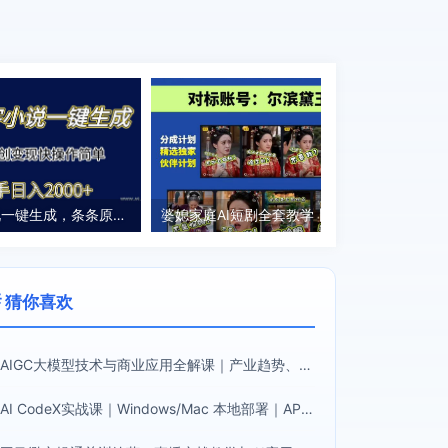
百万字小说一键生成，条条原创变现快操作简单新手日入2000+
婆媳家庭AI短剧全套教学丨起号快，热门吸引女性粉丝，商单广告、橱窗带货、收徒裂变、伙伴分成等
 猜你喜欢
AIGC大模型技术与商业应用全解课｜产业趋势、底层架构、MaaS商业模式、全行业场景落地实战教程
AI CodeX实战课｜Windows/Mac 本地部署｜API 对接调通｜Skill 自制｜漫剧剪辑｜网站 VR 项目｜AI项目落地全教程