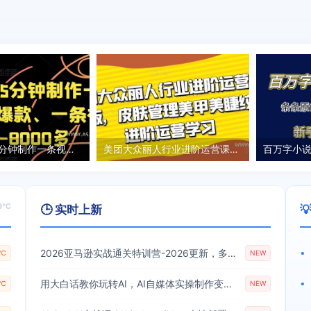
爆笑三国、5分钟制作一条视频、条条爆款、一条视频1000-8000多【揭秘】
美团大众丽人行业进阶运营课3.0版，皮肤管理美甲美睫纹眉进阶运营学习
59℃
🕒 实时上新

2026亚马逊实战通关特训营-2026更新，多维选品+渐进式打法+AI应用，从0到1打造盈利店铺
•
9℃
NEW
用大白话教你玩转AI，AI自媒体实操制作变现，0基础也能上手，从内容到变现
•
9℃
NEW