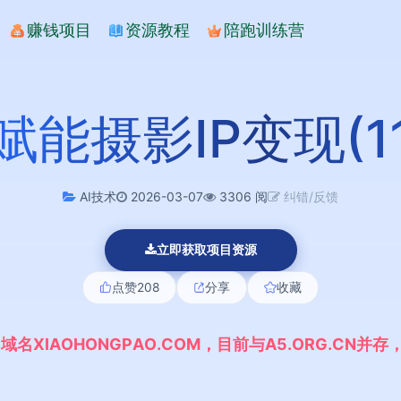
赚钱项目
资源教程
陪跑训练营
I赋能摄影IP变现(1
AI技术
2026-03-07
3306 阅
纠错/反馈
立即获取项目资源
点赞
208
分享
收藏
,
域
名
X
I
A
O
H
O
N
G
P
A
O
.
C
O
M
，
目
前
与
A
5
.
O
R
G
.
C
N
并
存