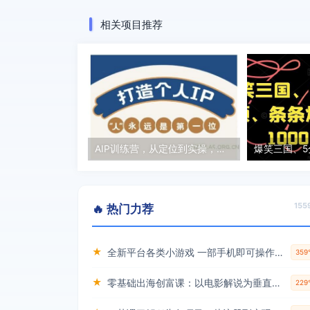
相关项目推荐
AIP训练营，从定位到实操，带你全方位提升，开启自媒体创富新征程(更新3月)
15
🔥 热门力荐
★
全新平台各类小游戏 一部手机即可操作 小白轻松上手 长期稳定 居家月入过万！！！
35
★
零基础出海创富课：以电影解说为垂直赛道，实现不出国门赚美金的目标
22