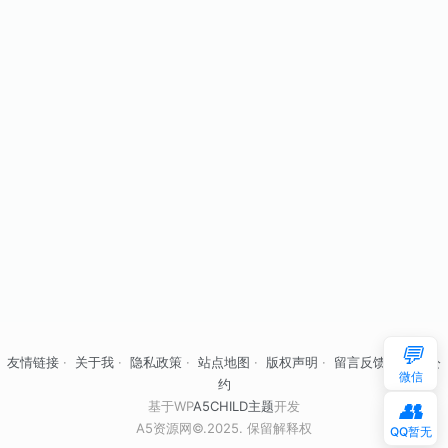
💬
友情链接
·
关于我
·
隐私政策
·
站点地图
·
版权声明
·
留言反馈
·
自律公
微信
约
👥
基于WP
A5CHILD主题
开发
A5资源网©.2025. 保留解释权
QQ暂无