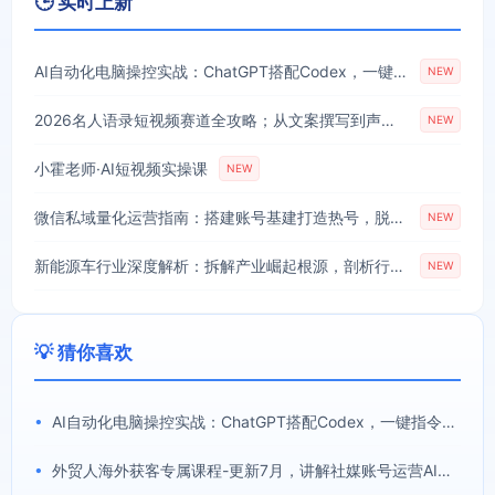
🕒 实时上新
AI自动化电脑操控实战：ChatGPT搭配Codex，一键指令远程自动操控电脑完成工作
NEW
2026名人语录短视频赛道全攻略；从文案撰写到声音克隆部署，系统掌握涨粉变现双赢制作技术
NEW
小霍老师·AI短视频实操课
NEW
微信私域量化运营指南：搭建账号基建打造热号，脱敏风控规避运营各类高危风险
NEW
新能源车行业深度解析：拆解产业崛起根源，剖析行业内卷与海外贸易争端现状
NEW
💡 猜你喜欢
•
AI自动化电脑操控实战：ChatGPT搭配Codex，一键指令远程自动操控电脑完成工作
•
外贸人海外获客专属课程-更新7月，讲解社媒账号运营AI矩阵玩法，，系统掌握海外客户开发全流程实战方法