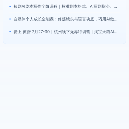
•
短剧AI剧本写作全阶课程｜标准剧本格式、AI写剧指令、投稿过稿技巧、网文改编、主线剧情把控、审稿避坑全套实操教学
•
自媒体个人成长全能课：修炼镜头与语言功底，巧用AI做内容打造个人自媒体IP
•
爱上 黄昏 7月27-30｜杭州线下无界特训营｜淘宝天猫AI推广｜直通车人群｜全套PPT SOP思维导图资料包