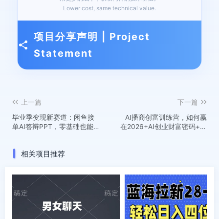
Lower cost, same technical value.
项目分享声明 | Project
Statement
上一篇
下一篇
毕业季变现新赛道：闲鱼接
AI播商创富训练营，如何赢
单AI答辩PPT，零基础也能
在2026+AI创业财富密码+如
轻松赚佣金
何用AGI做爆款视频内容
相关项目推荐