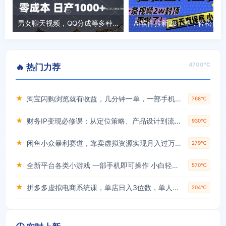
男女聊天视频，QQ分成等多种变现方式，日入1000+
4700℃
🔥 热门力荐
★
淘宝闪购浏览就有收益，几分钟一单，一部手机就可操作，操作简单，小白轻松日入3张【揭秘】
768℃
★
财务IP变现必修课：从定位策略、产品设计到流量变现形成完整闭环
930℃
★
闲鱼小众暴利赛道，靠卖虚拟资源实现月入过万，谁做谁赚钱
279℃
★
全新平台各类小游戏 一部手机即可操作 小白轻松上手 长期稳定 居家月入过万！！！
570℃
★
拼多多虚拟电商系统课，单店日入3位数，单人可管理3-8家店【附货源】
204℃