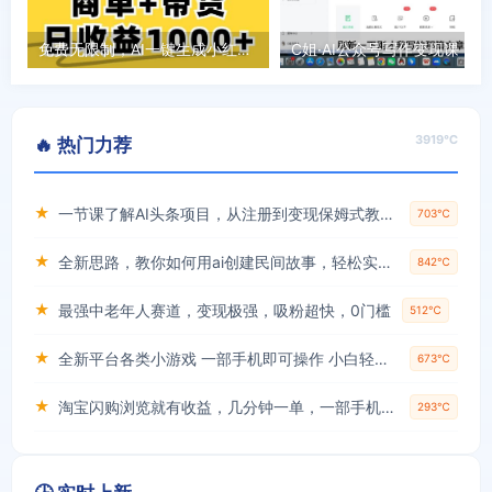
免费无限制，AI一键生成小红书原创视频，商单+带货，单账号日收益1000+
C姐·AI公众号写作变现课
3919℃
🔥 热门力荐
★
一节课了解AI头条项目，从注册到变现保姆式教学，零基础可以操作【揭秘】
703℃
★
全新思路，教你如何用ai创建民间故事，轻松实现月入过万【揭秘】
842℃
★
最强中老年人赛道，变现极强，吸粉超快，0门槛
512℃
★
全新平台各类小游戏 一部手机即可操作 小白轻松上手 长期稳定 居家月入过万！！！
673℃
★
淘宝闪购浏览就有收益，几分钟一单，一部手机就可操作，操作简单，小白轻松日入3张【揭秘】
293℃