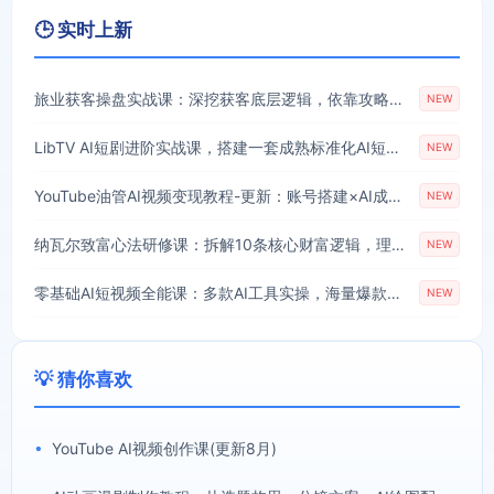
🕒 实时上新
旅业获客操盘实战课：深挖获客底层逻辑，依靠攻略内容搭建旅游行业稳定引流体系
NEW
LibTV AI短剧进阶实战课，搭建一套成熟标准化AI短剧制作工作流，带你从素材创作走向专业镜头叙事
NEW
YouTube油管AI视频变现教程-更新：账号搭建×AI成片×去重限流解决方案×YPP变现×AI真人生成×人物一致性
NEW
纳瓦尔致富心法研修课：拆解10条核心财富逻辑，理清不靠内卷实现被动收入的成长路径
NEW
零基础AI短视频全能课：多款AI工具实操，海量爆款模板搭配剪辑带货全流程
NEW
💡 猜你喜欢
•
YouTube AI视频创作课(更新8月)