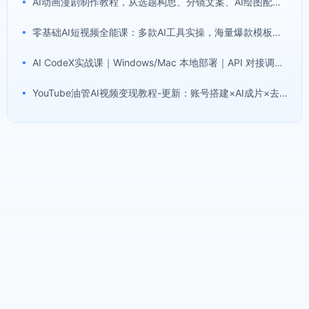
•
AI动画漫剧制作教程，从选题构思、分镜文案、AI绘图配音到剪映成片的完整创作流
•
零基础AI短视频全能课：多款AI工具实操，海量爆款模板搭配剪辑带货全流程
•
AI CodeX实战课｜Windows/Mac 本地部署｜API 对接调通｜Skill 自制｜漫剧剪辑｜网站 VR 项目｜AI项目落地全教程
•
YouTube油管AI视频变现教程-更新：账号搭建×AI成片×去重限流解决方案×YPP变现×AI真人生成×人物一致性