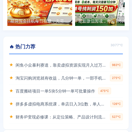
福袋掘金挂机每日稳赚，无需值守挂机操作，每天稳定收益300+
3077℃
🔥 热门力荐
★
闲鱼小众暴利赛道，靠卖虚拟资源实现月入过万，谁做谁赚钱
983℃
★
淘宝闪购浏览就有收益，几分钟一单，一部手机就可操作，操作简单，小白轻松日入3张【揭秘】
275℃
★
百度搬砖项目一单5块5分钟一单可批量操作
475℃
★
拼多多虚拟电商系统课，单店日入3位数，单人可管理3-8家店【附货源】
126℃
★
财务IP变现必修课：从定位策略、产品设计到流量变现形成完整闭环
527℃