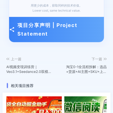
用更少的成本，获取同样的技术价值。
Lower cost, same technical value.
项目分享声明 | Project
Statement
上一篇
下一篇
AI视频变现训练营｜
淘宝0-1全流程拆解：选品
Veo3.1+Seedance2.0双模
+货源+AI主图+SKU+上架
型实操，从工具运用到成片
+推广+数据诊断，新手开店
变现全教学
全链路
相关项目推荐