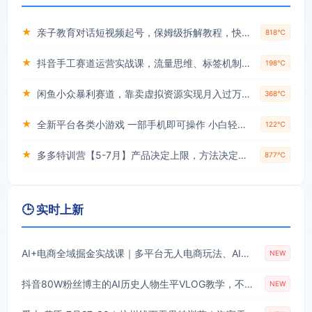
★
亲子教育对话短视频起号，保姆级拆解教程，快速起千粉万粉号
818℃
★
抖音手工赛道运营实战课，流量思维、标签机制、垂直定位，解决不起号难题，单月变现破3万
198℃
★
闲鱼小众暴利赛道，靠卖虚拟资源实现月入过万，谁做谁赚钱
368℃
★
全新平台各类小游戏 一部手机即可操作 小白轻松上手 长期稳定 居家月入过万！！！
122℃
★
多多特训营【5-7月】产品决定上限，方法决定下限，各种玩法技巧落地实操
877℃
🕒 实时上新
AI+电商全域掘金实战课｜多平台无人电商玩法、AI工具落地、供应链合规、全域变现闭环全套教程
NEW
抖音80W粉丝博主的AI历史人物生平VLOG教学，不用拍摄不用露脸，AI帮你搞定，轻松解锁伙伴计划+精选收益
NEW