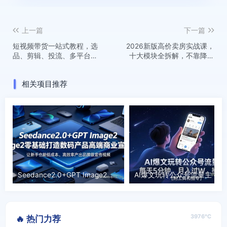
上一篇
下一篇
短视频带货一站式教程，选
2026新版高价卖房实战课，
品、剪辑、投流、多平台玩
十大模块全拆解，不靠降价
法全覆盖，新手也能快速起
也能快速把房子卖出好价钱
店出单
相关项目推荐
Seedance2.0+GPT Image2零基础打造数码产品高端商业宣传片，让新手也能低成本、高效率产出品牌级宣传视频
AI爆文玩转
3976℃
🔥 热门力荐