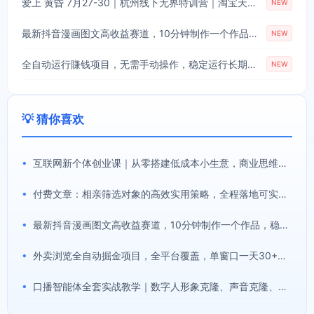
爱上 黄昏 7月27-30｜杭州线下无界特训营｜淘宝天猫AI推广｜直通车人群｜全套PPT SOP思维导图资料包
NEW
最新抖音漫画图文高收益赛道，10分钟制作一个作品，稳拿创作者伙伴计划收益
NEW
全自动运行賺钱项目，无需手动操作，稳定运行长期可做，新手副业首选【揭秘】
NEW
💡 猜你喜欢
•
互联网新个体创业课｜从零搭建低成本小生意，商业思维+商业模式+流量实战+个人成长全闭环教程
•
付费文章：相亲筛选对象的高效实用策略，全程落地可实操，规避短择、利己型相亲对象
•
最新抖音漫画图文高收益赛道，10分钟制作一个作品，稳拿创作者伙伴计划收益
•
外卖浏览全自动掘金项目，全平台覆盖，单窗口一天30+，可批量矩阵做，轻松日入500+【揭秘】
•
口播智能体全套实战教学｜数字人形象克隆、声音克隆、AI视频生成、文案改写、软件配置零基础落地课